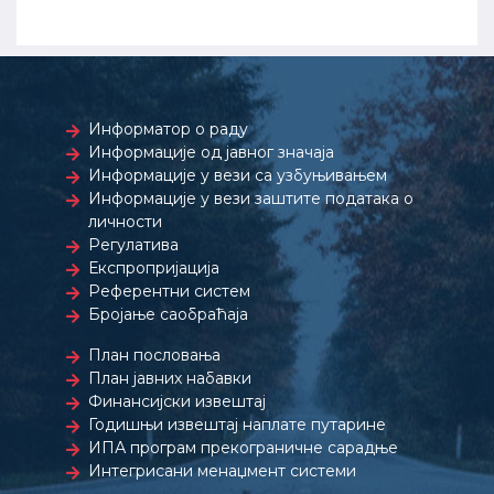
Информатор о раду
Информације од јавног значаја
Информације у вези са узбуњивањем
Информације у вези заштите података о
личности
Регулатива
Експропријација
Референтни систем
Бројање саобраћаја
План пословања
План јавних набавки
Финансијски извештај
Годишњи извештај наплате путарине
ИПА програм прекограничне сарадње
Интегрисани менаџмент системи