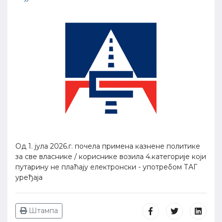
Од 1. јула 2026.г. почела примена казнене политике
за све власнике / кориснике возила 4.категорије који
путарину не плаћају електронски - употребом ТАГ
уређаја
Штампа