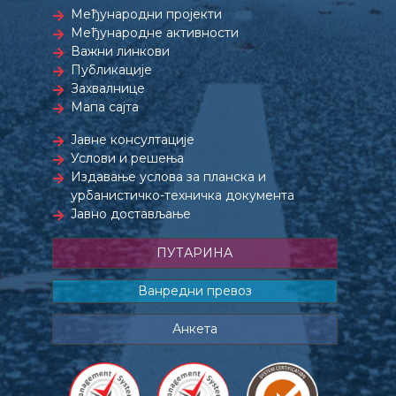
Међународни пројекти
Међународне активности
Важни линкови
Публикације
Захвалнице
Мапа сајта
Јавне консултације
Услови и решења
Издавање услова за планска и
урбанистичко-техничка документа
Јавно достављање
ПУТАРИНА
Ванредни превоз
Анкета