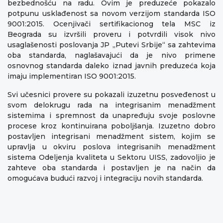
bezbednošću na radu. Ovim je preduzeće pokazalo
potpunu usklađenost sa novom verzijom standarda ISO
9001:2015. Ocenjivači sertifikacionog tela MSC iz
Beograda su izvršili proveru i potvrdili visok nivo
usaglašenosti poslovanja JP „Putevi Srbije“ sa zahtevima
oba standarda, naglašavajući da je nivo primene
osnovnog standarda daleko iznad javnih preduzeća koja
imaju implementiran ISO 9001:2015.
Svi učesnici provere su pokazali izuzetnu posveđenost u
svom delokrugu rada na integrisanim menadžment
sistemima i spremnost da unapređuju svoje poslovne
procese kroz kontinuirana poboljšanja. Izuzetno dobro
postavljen integrisani menadžment sistem, kojim se
upravlja u okviru poslova integrisanih menadžment
sistema Odeljenja kvaliteta u Sektoru UISS, zadovoljio je
zahteve oba standarda i postavljen je na način da
omogućava budući razvoj i integraciju novih standarda.
Molimo da prilikom korišćenja informacija, materijala i fotografija sa internet