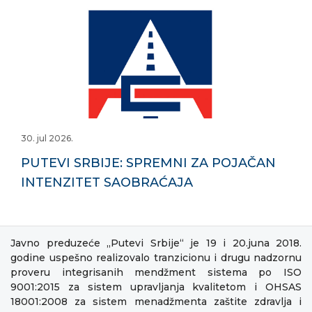
30. jul 2026.
PUTEVI SRBIJE: SPREMNI ZA POJAČAN
INTENZITET SAOBRAĆAJA
Javno preduzeće „Putevi Srbije“ je 19 i 20.juna 2018.
godine uspešno realizovalo tranzicionu i drugu nadzornu
proveru integrisanih mendžment sistema po ISO
9001:2015 za sistem upravljanja kvalitetom i OHSAS
18001:2008 za sistem menadžmenta zaštite zdravlja i