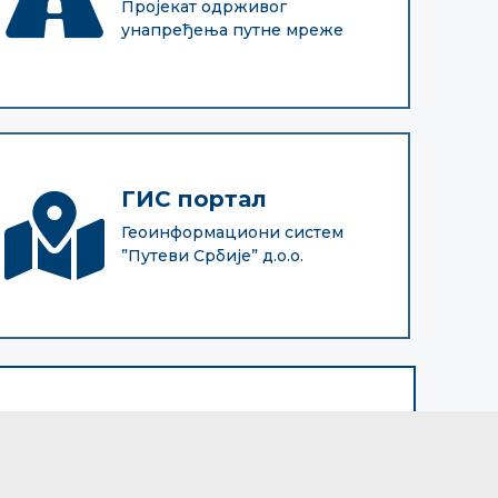
Пројекат одрживог
унапређења путне мреже
ГИС портал
Геоинформациони систем
”Путеви Србије” д.о.о.
"ПУТЕВИ СРБИЈЕ" д.о.о.
Булевар краља Александра 282
Поштански фах 17, 11050 Београд 22