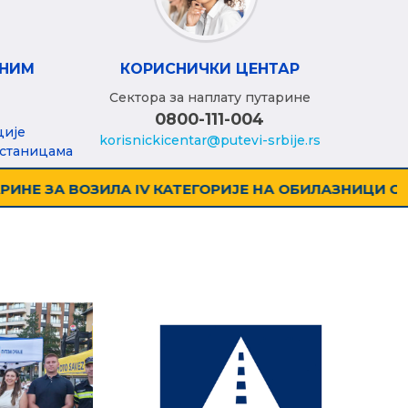
ВНИМ
КОРИСНИЧКИ ЦЕНТАР
Сектора за наплату путарине
0800-111-004
ције
korisnickicentar@putevi-srbije.rs
 станицама
 БЕОГРАДА
ПУТЕВИ СРБИЈЕ: НЕ ОТВАРАЈ