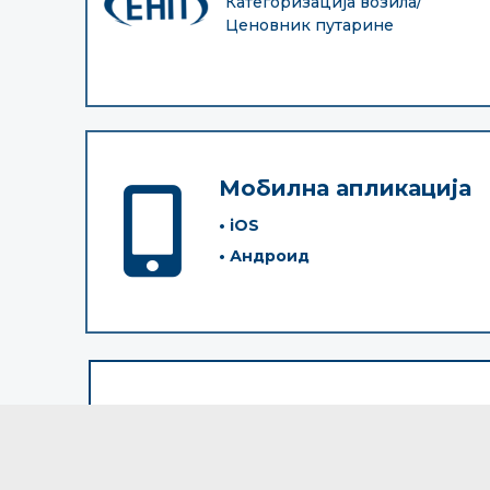
Категоризација возила/
Ценовник путарине
Мобилна апликација
• iOS
• Андроид
Молимо да приликом коришћења информација, материјала и фото
"Путеви Србије" д.о.о., обавезно наведете извор ("Путеви Србије" д.о
© 2005-2026. "Путеви Србије" д.о.о. All rights re