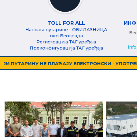
TOLL FOR ALL
ИНФ
Наплата путарине - ОБИЛАЗНИЦА
Бес
око Београда
Регистрација ТАГ уређаја
info
Преконфигурација ТАГ уређаја
ОМ ТАГ УРЕЂАЈА
ПОЧЕЛА НАПЛАТА ПУТАРИН