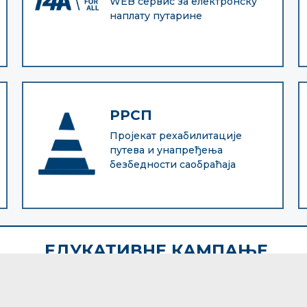
WEB сервис за електронску
наплату путарине
РРСП
Пројекат рехабилитације
путева и унапређења
безбедности саобраћаја
графија са интернет презентације
.о.).
served.
ЕДУКАТИВНЕ КАМПАЊЕ