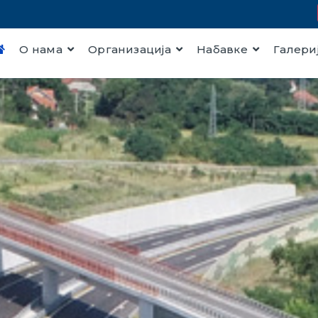
О нама
Организација
Набавке
Галери