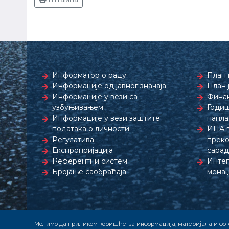
Информатор о раду
План 
Информације од јавног значаја
План 
Информације у вези са
Финан
узбуњивањем
Годиш
Информације у вези заштите
напла
података о личности
ИПА 
Регулатива
преко
Експропријација
сара
Референтни систем
Интег
Бројање саобраћаја
менаџ
Молимо да приликом коришћења информација, материјала и фото