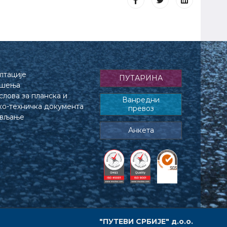
лтације
ПУТАРИНА
ешења
лова за планска и
Ванредни
ко-техничка документа
превоз
ављање
Анкета
"ПУТЕВИ СРБИЈЕ" д.о.о.