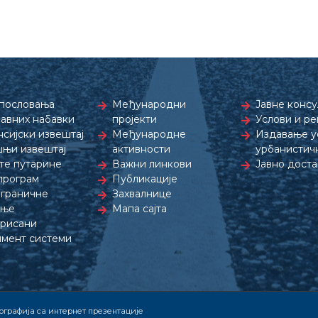
пословања
Међународни
Јавне консу
јавних набавки
пројекти
Услови и р
сијски извештај
Међународне
Издавање ус
њи извештај
активности
урбанистич
те путарине
Важни линкови
Јавно дост
програм
Публикације
граничне
Захвалнице
дње
Мапа сајта
рисани
мент системи
графија са интернет презентације