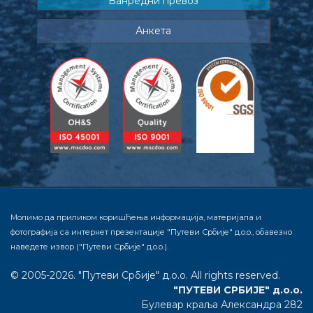
Ванредни превоз
Анкета
Молимо да приликом коришћења информација, материјала и
фотографија са интернет презентације "Путеви Србије" д.о.о., обавезно
наведете извор ("Путеви Србије" д.о.о.).
© 2005-2026. "Путеви Србије" д.о.о. All rights reserved.
"ПУТЕВИ СРБИЈЕ" д.о.о.
Булевар краља Александра 282