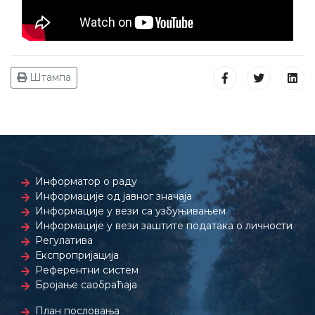
Штампа
Информатор о раду
Информације од јавног значаја
Информације у вези са узбуњивањем
Информације у вези заштите података о личности
Регулатива
Експропријација
Референтни систем
Бројање саобраћаја
План пословања