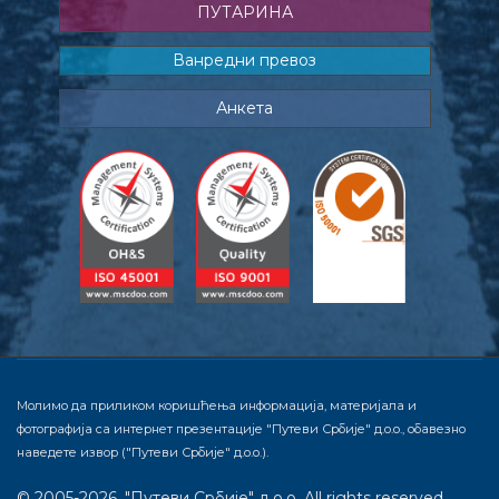
ПУТАРИНА
Ванредни превоз
Анкета
Молимо да приликом коришћења информација, материјала и
фотографија са интернет презентације "Путеви Србије" д.о.о., обавезно
наведете извор ("Путеви Србије" д.о.о.).
© 2005-2026. "Путеви Србије" д.о.о. All rights reserved.