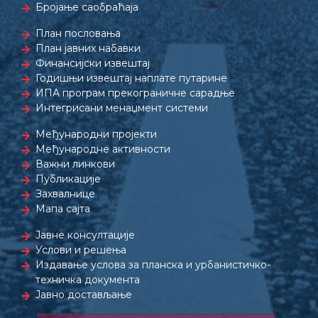
Бројање саобраћаја
План пословања
План јавних набавки
Финансијски извештај
Годишњи извештај наплате путарине
ИПА програм прекограничне сарадње
Интегрисани менаџмент системи
Међународни пројекти
Међународне активности
Важни линкови
Публикације
Захвалнице
Мапа сајта
Јавне консултације
Услови и решења
Издавање услова за планска и урбанистичко-
техничка документа
Јавно достављање