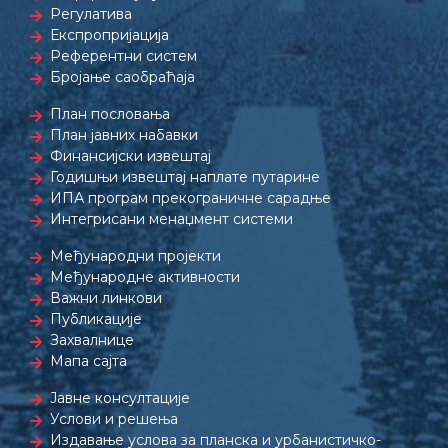
Регулатива
Експропријација
Референтни систем
Бројање саобраћаја
План пословања
План јавних набавки
Финансијски извештај
Годишњи извештај наплате путарине
ИПА програм прекограничне сарадње
Интегрисани менаџмент системи
Међународни пројекти
Међународне активности
Важни линкови
Публикације
Захвалнице
Мапа сајта
Јавне консултације
Услови и решења
Издавање услова за планска и урбанистичко-