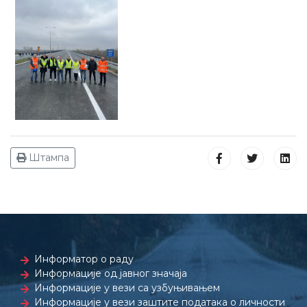
Штампа
Информатор о раду
Информације од јавног значаја
Информације у вези са узбуњивањем
Информације у вези заштите података о личности