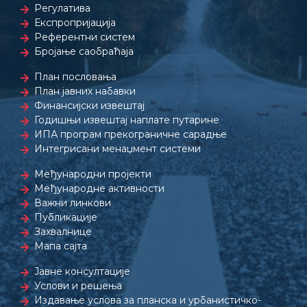
Регулатива
Експропријација
Референтни систем
Бројање саобраћаја
План пословања
План јавних набавки
Финансијски извештај
Годишњи извештај наплате путарине
ИПА програм прекограничне сарадње
Интегрисани менаџмент системи
Међународни пројекти
Међународне активности
Важни линкови
Публикације
Захвалнице
Мапа сајта
Јавне консултације
Услови и решења
Издавање услова за планска и урбанистичко-