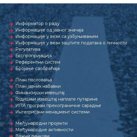
Информатор о раду
Информације од јавног значаја
Информације у вези са узбуњивањем
Информације у вези заштите података о личности
Регулатива
Експропријација
Референтни систем
Бројање саобраћаја
План пословања
План јавних набавки
Финансијски извештај
Годишњи извештај наплате путарине
ИПА програм прекограничне сарадње
Интегрисани менаџмент системи
Међународни пројекти
Међународне активности
Важни линкови