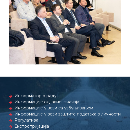
Информатор о раду
Информације од јавног значаја
Информације у вези са узбуњивањем
Информације у вези заштите података о личности
Регулатива
Експропријација