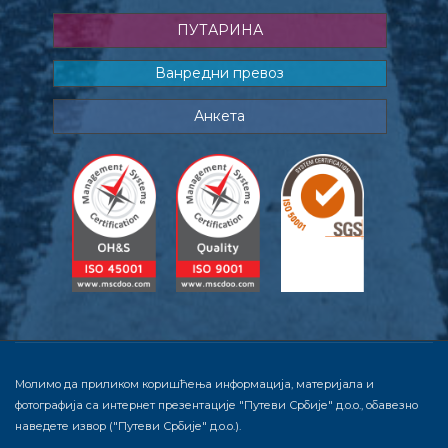
ПУТАРИНА
Ванредни превоз
Анкета
Молимо да приликом коришћења информација, материјала и
фотографија са интернет презентације "Путеви Србије" д.о.о., обавезно
наведете извор ("Путеви Србије" д.о.о.).