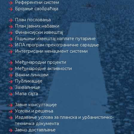
Референтни систем
Бројање саобраћаја
План пословања
План јавних набавки
Финансијски извештај
Годишњи извештај наплате путарине
ИПА програм прекограничне сарадње
Интегрисани менаџмент системи
Међународни пројекти
Међународне активности
Важни линкови
Публикације
Захвалнице
Мапа сајта
Јавне консултације
Услови и решења
Издавање услова за планска и урбанистичко-
техничка документа
Јавно достављање