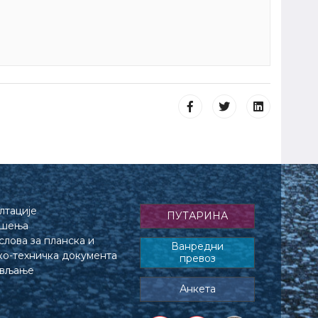
лтације
ПУТАРИНА
ешења
лова за планска и
Ванредни
ко-техничка документа
превоз
ављање
Анкета