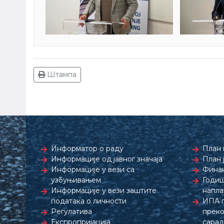
Штампа
Информатор о раду
План 
Информације од јавног значаја
План 
Информације у вези са
Финан
узбуњивањем
Годиш
Информације у вези заштите
напла
података о личности
ИПА 
Регулатива
преко
Експропријација
сара