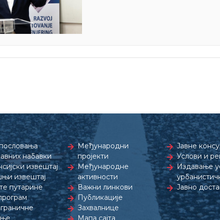
пословања
Међународни
Јавне консу
јавних набавки
пројекти
Услови и р
сијски извештај
Међународне
Издавање ус
њи извештај
активности
урбанистич
те путарине
Важни линкови
Јавно дост
програм
Публикације
граничне
Захвалнице
дње
Мапа сајта