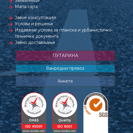
Захвалнице
Мапа сајта
Јавне консултације
Услови и решења
Издавање услова за планска и урбанистичко-
техничка документа
Јавно достављање
ПУТАРИНА
Ванредни превоз
Анкета