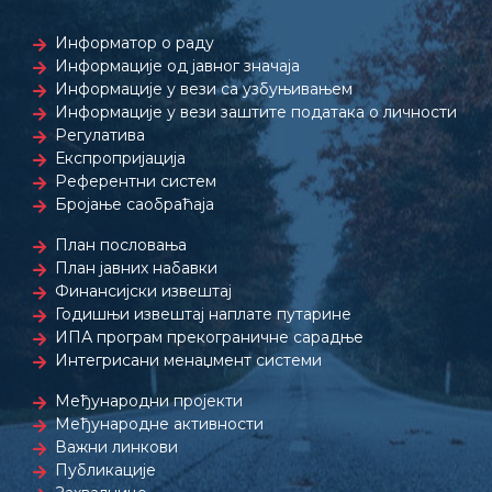
Информатор о раду
Информације од јавног значаја
Информације у вези са узбуњивањем
Информације у вези заштите података о личности
Регулатива
Експропријација
Референтни систем
Бројање саобраћаја
План пословања
План јавних набавки
Финансијски извештај
Годишњи извештај наплате путарине
ИПА програм прекограничне сарадње
Интегрисани менаџмент системи
Међународни пројекти
Међународне активности
Важни линкови
Публикације