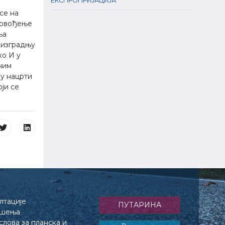
EКСПРОПРИЈАЦИЈА
се на
ровођење
ња
 изградњу
ко И у
ним
у нацрти
ји се
лтације
ПУТАРИНА
ешења
лова за планска и