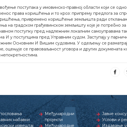
ођење поступака у имовинско-правној области који се одно
ренос права коришћења и то кроз: припрему предлога за сп
 коришћења, привремено коришћење земљишта ради отклања
ња на градском грађевинском земљишту које је потребно за
управном поступку пред надлежним локалним самоуправама та
а И у поступцима пред Управним судом. Заступају у парнич
жним Основним И Вишим судовима. У одељењу се разматрај
е, оцењује се правоваљаност уговора и других докумената ко
 непокретностима.
пословања
Међународни
Јавне консу
јавних набавки
пројекти
Услови и р
сијски извештај
Међународне
Издавање ус