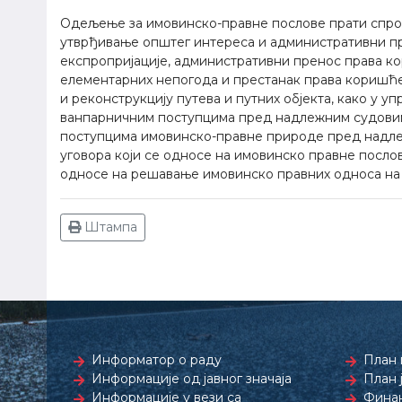
Одељење за имовинско-правне послове прати спров
утврђивање општег интереса и административни п
експропријације, административни пренос права
елементарних непогода и престанак права коришће
и реконструкцију путева и путних објекта, како у 
ванпарничним поступцима пред надлежним судовим
поступцима имовинско-правне природе пред надле
уговора који се односе на имовинско правне послов
односе на решавање имовинско правних односа на
Штампа
Информатор о раду
План 
Информације од јавног значаја
План 
Информације у вези са
Финан