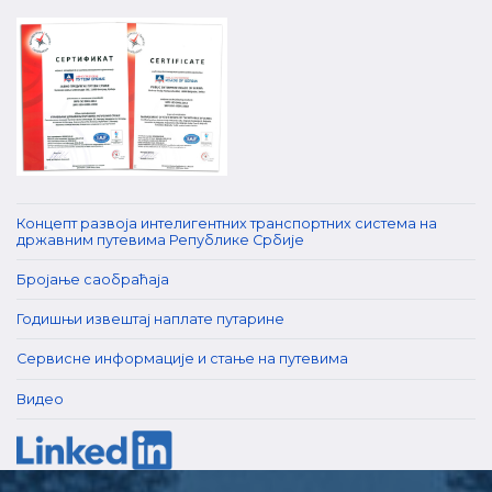
Концепт развоја интелигентних транспортних система на
државним путевима Републике Србије
Бројање саобраћаја
Годишњи извештај наплате путарине
Сервисне информације и стање на путевима
Видео