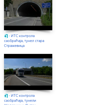
- ИТС контрола
саобраћаја, тунел стара
Стражевица
- ИТС контрола
саобраћаја, тунели