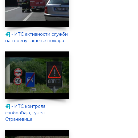
- ИТС активности служби
на терену гашење пожара
- ИТС контрола
саобраћаја, тунел
Стражевица