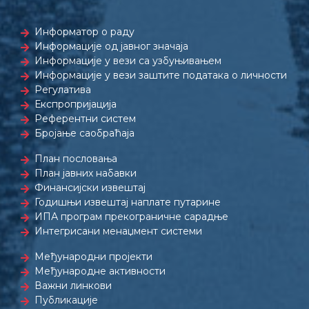
Информатор о раду
Информације од јавног значаја
Информације у вези са узбуњивањем
Информације у вези заштите података о личности
Регулатива
Експропријација
Референтни систем
Бројање саобраћаја
План пословања
План јавних набавки
Финансијски извештај
Годишњи извештај наплате путарине
ИПА програм прекограничне сарадње
Интегрисани менаџмент системи
Међународни пројекти
Међународне активности
Важни линкови
Публикације