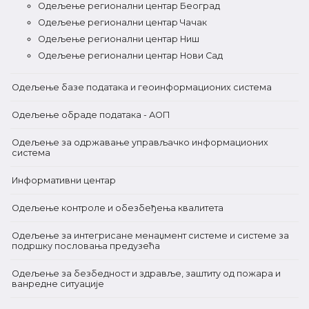
Одељење регионални центар Београд
Одељење регионални центар Чачак
Одељење регионални центар Ниш
Одељење регионални центар Нови Сад
Одељење базе података и геоинформационих система
Одељење обраде података - АОП
Одељење за одржавање управљачко информационих
система
Информативни центар
Одељење контроле и обезбеђења квалитета
Одељење за интегрисане менаџмент системе и системе за
подршку пословања предузећа
Одељење за безбедност и здравље, заштиту од пожара и
ванредне ситуације