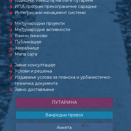
Годишњи извештај наплате путарине
ИПА програм прекограничне сарадње
Интегрисани менаџмент системи
Међународни пројекти
Међународне активности
Важни линкови
Публикације
Захвалнице
Мапа сајта
Јавне консултације
Услови и решења
Издавање услова за планска и урбанистичко-
техничка документа
Јавно достављање
ПУТАРИНА
Ванредни превоз
Анкета