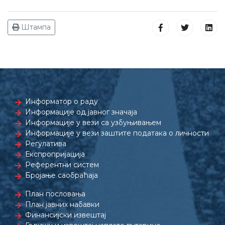
Штампа
Информатор о раду
Информације од јавног значаја
Информације у вези са узбуњивањем
Информације у вези заштите података о личности
Регулатива
Експропријација
Референтни систем
Бројање саобраћаја
План пословања
План јавних набавки
Финансијски извештај