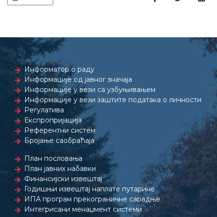
Информатор о раду
Информације од јавног значаја
Информације у вези са узбуњивањем
Информације у вези заштите података о личности
Регулатива
Експропријација
Референтни систем
Бројање саобраћаја
План пословања
План јавних набавки
Финансијски извештај
Годишњи извештај наплате путарине
ИПА програм прекограничне сарадње
Интегрисани менаџмент системи