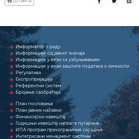
Штампа
Информатор о раду
Информације од јавног значаја
Информације у вези са узбуњивањем
Информације у вези заштите података о личности
Регулатива
Експропријација
Референтни систем
Бројање саобраћаја
План пословања
План јавних набавки
Финансијски извештај
Годишњи извештај наплате путарине
ИПА програм прекограничне сарадње
Интегрисани менаџмент системи