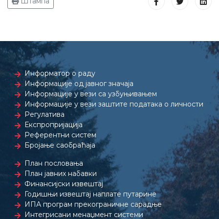
Штампа
Информатор о раду
Информације од јавног значаја
Информације у вези са узбуњивањем
Информације у вези заштите података о личности
Регулатива
Експропријација
Референтни систем
Бројање саобраћаја
План пословања
План јавних набавки
Финансијски извештај
Годишњи извештај наплате путарине
ИПА програм прекограничне сарадње
Интегрисани менаџмент системи