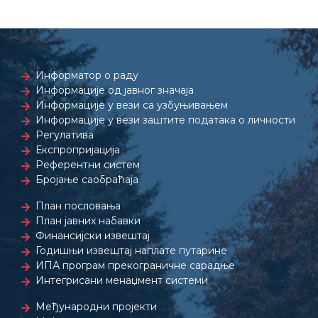
Информатор о раду
Информације од јавног значаја
Информације у вези са узбуњивањем
Информације у вези заштите података о личности
Регулатива
Експропријација
Референтни систем
Бројање саобраћаја
План пословања
План јавних набавки
Финансијски извештај
Годишњи извештај наплате путарине
ИПА програм прекограничне сарадње
Интегрисани менаџмент системи
Међународни пројекти