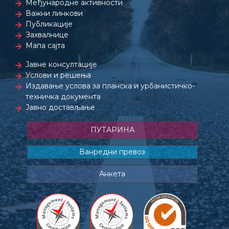
Међународне активности
Важни линкови
Публикације
Захвалнице
Мапа сајта
Јавне консултације
Услови и решења
Издавање услова за планска и урбанистичко-
техничка документа
Јавно достављање
ПУТАРИНА
Ванредни превоз
Анкета