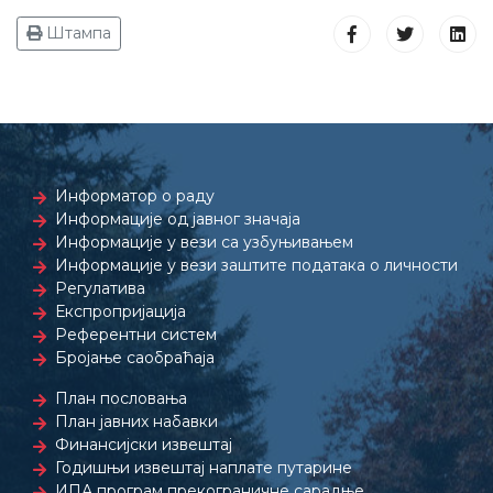
Штампа
Информатор о раду
Информације од јавног значаја
Информације у вези са узбуњивањем
Информације у вези заштите података о личности
Регулатива
Експропријација
Референтни систем
Бројање саобраћаја
План пословања
План јавних набавки
Финансијски извештај
Годишњи извештај наплате путарине
ИПА програм прекограничне сарадње