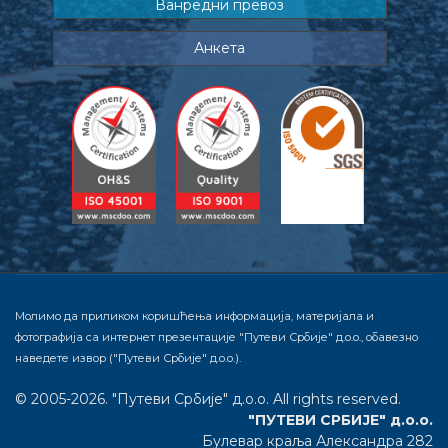
Ванредни превоз
Анкета
Молимо да приликом коришћења информација, материјала и
фотографија са интернет презентације "Путеви Србије" д.о.о., обавезно
наведете извор ("Путеви Србије" д.о.о.).
© 2005-2026. "Путеви Србије" д.о.о. All rights reserved.
"ПУТЕВИ СРБИЈЕ" д.о.о.
Булевар краља Александра 282