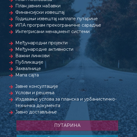
План јавних набавки
Финансијски извештај
Годишњи извештај наплате путарине
ИПА програм прекограничне сарадње
Интегрисани менаџмент системи
Међународни пројекти
Међународне активности
Важни линкови
Публикације
Захвалнице
Мапа сајта
Јавне консултације
Услови и решења
Издавање услова за планска и урбанистичко-
техничка документа
Јавно достављање
ПУТАРИНА