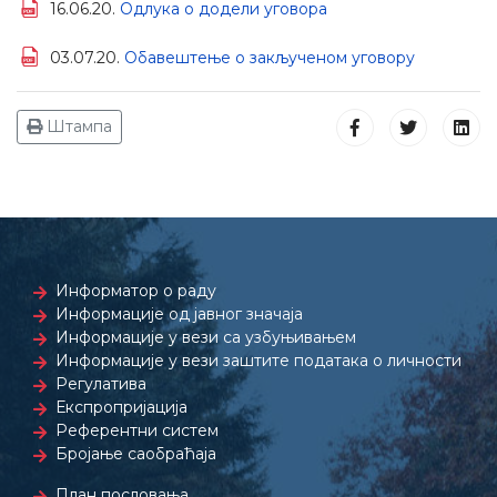
16.06.20.
Одлука о додели уговора
03.07.20.
Обавештење о закљученом уговору
Штампа
Информатор о раду
Информације од јавног значаја
Информације у вези са узбуњивањем
Информације у вези заштите података о личности
Регулатива
Експропријација
Референтни систем
Бројање саобраћаја
План пословања