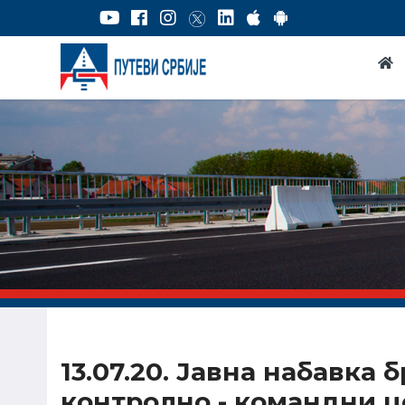
13.07.20. Јавна набавка 
контролно - командни ц