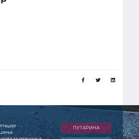
лтације
ПУТАРИНА
ешења
лова за планска и