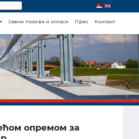
Јавни позиви и огласи
Прес
Контакт
атећом опремом за
ар