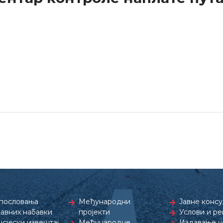
пословања
Међународни
Јавне консу
јавних набавки
пројекти
Услови и р
сијски извештај
Међународне
Издавање ус