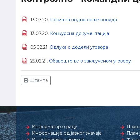
13.07.20.
Позив за подношење понуда
13.07.20.
Конкурсна документација
05.02.21.
Одлука о додели уговора
25.02.21.
Обавештење о закљученом уговору
Штампа
Информатор о раду
План 
Информације од јавног значаја
План 
Информације у вези са
Финан