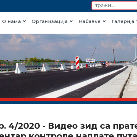
О нама
Организација
Набавке
Галерија
бр. 4/2020 - Видео зид са пр
ентар контроле наплате пут