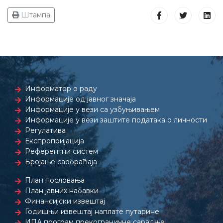
Штампа
Информатор о раду
Информације од јавног значаја
Информације у вези са узбуњивањем
Информације у вези заштите података о личности
Регулатива
Експропријација
Референтни систем
Бројање саобраћаја
План пословања
План јавних набавки
Финансијски извештај
Годишњи извештај наплате путарине
ИПА програм прекограничне сарадње