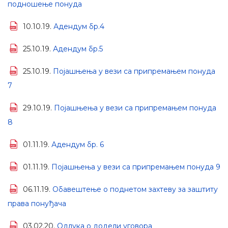
подношење понуда
10.10.19.
Адендум бр.4
25.10.19.
Адендум бр.5
25.10.19.
Појашњења у вези са припремањем понуда
7
29.10.19.
Појашњења у вези са припремањем понуда
8
01.11.19.
Адендум бр. 6
01.11.19.
Појашњења у вези са припремањем понуда 9
06.11.19.
Обавештење о поднетом захтеву за заштиту
права понуђача
03.02.20.
Одлука о додели уговора