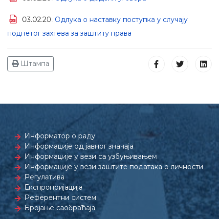
03.02.20.
Одлука о наставку поступка у случају
поднетог захтева за заштиту права
Штампа
Информатор о раду
Информације од јавног значаја
Информације у вези са узбуњивањем
Информације у вези заштите података о личности
Регулатива
Експропријација
Референтни систем
Бројање саобраћаја