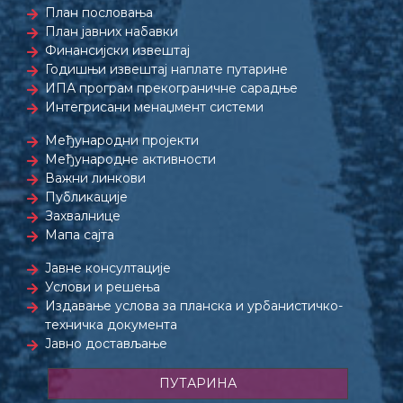
План пословања
План јавних набавки
Финансијски извештај
Годишњи извештај наплате путарине
ИПА програм прекограничне сарадње
Интегрисани менаџмент системи
Међународни пројекти
Међународне активности
Важни линкови
Публикације
Захвалнице
Мапа сајта
Јавне консултације
Услови и решења
Издавање услова за планска и урбанистичко-
техничка документа
Јавно достављање
ПУТАРИНА