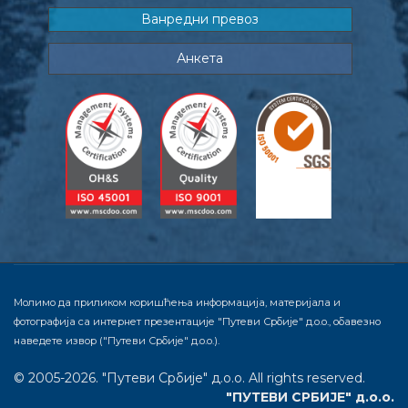
Ванредни превоз
Анкета
Молимо да приликом коришћења информација, материјала и
фотографија са интернет презентације "Путеви Србије" д.о.о., обавезно
наведете извор ("Путеви Србије" д.о.о.).
© 2005-2026. "Путеви Србије" д.о.о. All rights reserved.
"ПУТЕВИ СРБИЈЕ" д.о.о.