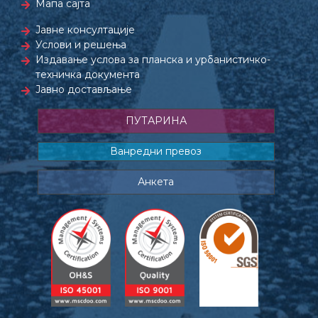
Мапа сајта
Јавне консултације
Услови и решења
Издавање услова за планска и урбанистичко-
техничка документа
Јавно достављање
ПУТАРИНА
Ванредни превоз
Анкета