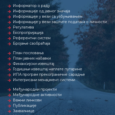
Информатор о раду
Информације од јавног значаја
Информације у вези са узбуњивањем
Информације у вези заштите података о личности
Регулатива
Експропријација
Референтни систем
Бројање саобраћаја
План пословања
План јавних набавки
Финансијски извештај
Годишњи извештај наплате путарине
ИПА програм прекограничне сарадње
Интегрисани менаџмент системи
Међународни пројекти
Међународне активности
Важни линкови
Публикације
Захвалнице