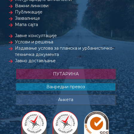
Важни линкови
Публикације
Захвалнице
Мапа сајта
Јавне консултације
Услови и решења
Издавање услова за планска и урбанистичко-
техничка документа
Јавно достављање
ПУТАРИНА
Ванредни превоз
Анкета