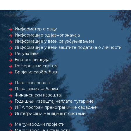
Информатор о раду
Информације од јавног значаја
Информације у вези са узбуњивањем
Информације у вези заштите података о личности
Регулатива
Експропријација
Референтни систем
Бројање саобраћаја
План пословања
План јавних набавки
Финансијски извештај
Годишњи извештај наплате путарине
ИПА програм прекограничне сарадње
Интегрисани менаџмент системи
Међународни пројекти
Међународне активности