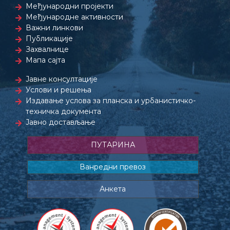
Међународни пројекти
Међународне активности
Важни линкови
Публикације
Захвалнице
Мапа сајта
Јавне консултације
Услови и решења
Издавање услова за планска и урбанистичко-
техничка документа
Јавно достављање
ПУТАРИНА
Ванредни превоз
Анкета