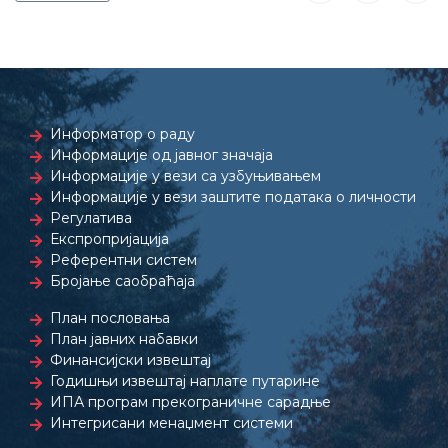
Информатор о раду
Информације од јавног значаја
Информације у вези са узбуњивањем
Информације у вези заштите података о личности
Регулатива
Експропријација
Референтни систем
Бројање саобраћаја
План пословања
План јавних набавки
Финансијски извештај
Годишњи извештај наплате путарине
ИПА програм прекограничне сарадње
Интегрисани менаџмент системи