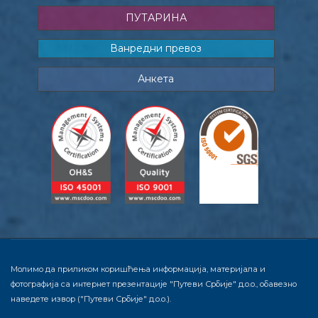
ПУТАРИНА
Ванредни превоз
Анкета
Молимо да приликом коришћења информација, материјала и
фотографија са интернет презентације "Путеви Србије" д.о.о., обавезно
наведете извор ("Путеви Србије" д.о.о.).