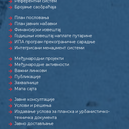
Референтни систем
Бројање саобраћаја
План пословања
План јавних набавки
Финансијски извештај
Годишњи извештај наплате путарине
ИПА програм прекограничне сарадње
Интегрисани менаџмент системи
Међународни пројекти
Међународне активности
Важни линкови
Публикације
Захвалнице
Мапа сајта
Јавне консултације
Услови и решења
Издавање услова за планска и урбанистичко-
техничка документа
Јавно достављање