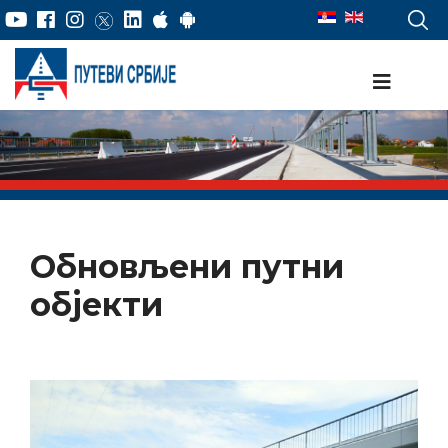
Обновљени путни
објекти