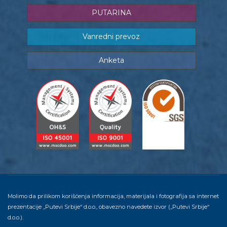
PUTARINA
Vanredni prevoz
Anketa
Molimo da prilikom korišćenja informacija, materijala i fotografija sa internet
prezentacije „Putevi Srbije“ d.o.o., obavezno navedete izvor („Putevi Srbije“
d.o.o.).