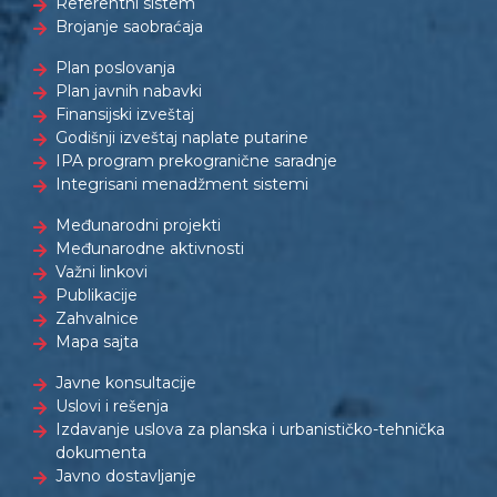
Referentni sistem
Brojanje saobraćaja
Plan poslovanja
Plan javnih nabavki
Finansijski izveštaj
Godišnji izveštaj naplate putarine
IPA program prekogranične saradnje
Integrisani menadžment sistemi
Međunarodni projekti
Međunarodne aktivnosti
Važni linkovi
Publikacije
Zahvalnice
Mapa sajta
Javne konsultacije
Uslovi i rešenja
Izdavanje uslova za planska i urbanističko-tehnička
dokumenta
Javno dostavljanje