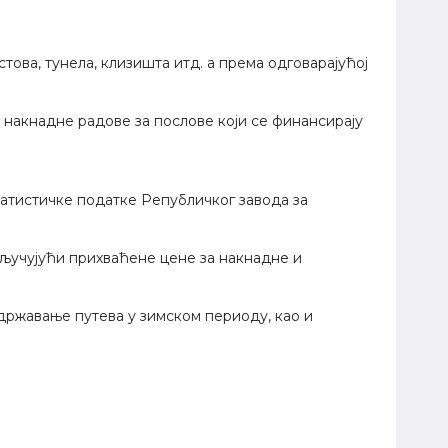
това, тунела, клизишта итд. а према одговарајућој
 накнадне радове за послове који се финансирају
татистичке податке Републичког завода за
кључујући прихваћене цене за накнадне и
ржавање путева у зимском периоду, као и