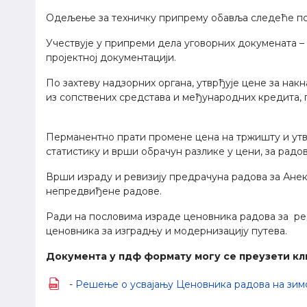
Одељење за техничку припрему обавља следеће по
Учествује у припреми дела уговорних докумената – 
пројектној документацији.
По захтеву надзорних органа, утврђује цене за нак
из сопствених средстава и међународних кредита, 
Перманентно прати промене цена на тржишту и утвр
статистику и врши обрачун разлике у цени, за радо
Врши израду и ревизију предрачуна радова за Анек
непредвиђене радове.
Ради на пословима израде ценовника радова за ре
ценовника за изградњу и модернизацију путева.
Документа у пдф формату могу се преузети кл
-
Решење о усвајању Ценовника радова на зимск