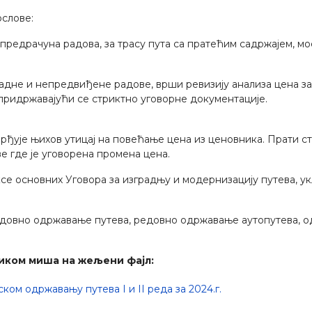
слове:
предрачуна радова, за трасу пута са пратећим садржајем, мос
надне и непредвиђене радове, врши ревизију анализа цена за
придржавајући се стриктно уговорне документације.
ђује њихов утицај на повећање цена из ценовника. Прати с
ве где је уговорена промена цена.
се основних Уговора за изградњу и модернизацију путева, у
довно одржавање путева, редовно одржавање аутопутева, од
иком миша на жељени фајл:
ом одржавању путева I и II реда за 2024.г.