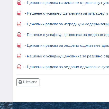
-
Ценовник радова на зимском одржавању путева
-
Решење о усвајању Ценовника за изградњу и м
-
Ценовник радова за изградњу и модернизацију п
-
Решење о усвајању Ценовника за редовно одрж
-
Ценовник радова за редовно одржавање државних
-
Решење о усвајању ценовника за редовно одр
-
Ценовник радова за редовно одржавање аутопу
Штампа