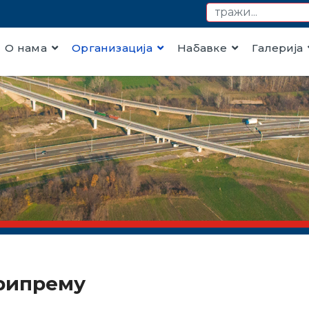
О нама
Организација
Набавке
Галерија
рипрему