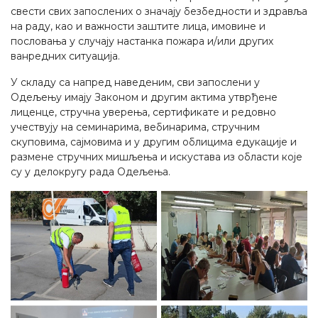
свести свих запослених о значају безбедности и здравља
на раду, као и важности заштите лица, имовине и
пословања у случају настанка пожара и/или других
ванредних ситуација.
У складу са напред наведеним, сви запослени у
Одељењу имају Законом и другим актима утврђене
лиценце, стручна уверења, сертификате и редовно
учествују на семинарима, вебинарима, стручним
скуповима, сајмовима и у другим облицима едукације и
размене стручних мишљења и искустава из области које
су у делокругу рада Одељења.