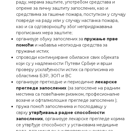
раду, мерама заштите, употребом средстава и
опреме за личну заштиту запослених, као и
средствима за гашење пожара, поступком у случају
повреде на раду или у случају настанка пожара,
као и са одговорношћу због непридржавања
прописаних мера заштите;
организује обуку запослених за
пружање прве
помоћи
и набавља неопходна средства за
пружање истих;
спроводи континуиране обиласке свих објеката
који су у надлежности Путеви Србије и врши
проверу усклађености истих са прописима из
областима БЗР, ЗОП и ВС
организује претходне и периодичне
лекарске
прегледе запослених
(за запослене на радним
местима са повећаним ризиком, професионалне
возаче и офталмолошке прегледе запослених );
пружа помоћ запосленима и послодавцу у
сврху
утврђивања радне способности
запослених
, организује лекарске прегледе којима
се утврђује способност у установама медицине
рада, даје мишљења и препоруке у складу са