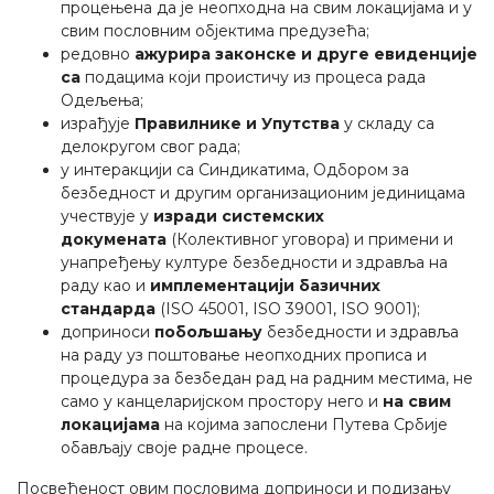
процењена да је неопходна на свим локацијама и у
свим пословним објектима предузећа;
редовно
ажурира законске и друге евиденције
са
подацима који проистичу из процеса рада
Одељења;
израђује
Правилнике и Упутства
у складу са
делокругом свог рада;
у интеракцији са Синдикатима, Одбором за
безбедност и другим организационим јединицама
учествује у
изради системских
докумената
(Колективног уговора) и примени и
унапређењу културе безбедности и здравља на
раду као и
имплементацији базичних
стандарда
(ISO 45001, ISO 39001, ISO 9001);
доприноси
побољшању
безбедности и здравља
на раду уз поштовање неопходних прописа и
процедура за безбедан рад на радним местима, не
само у канцеларијском простору него и
на свим
локацијама
на којима запослени Путева Србије
обављају своје радне процесе.
Посвећеност овим пословима доприноси и подизању