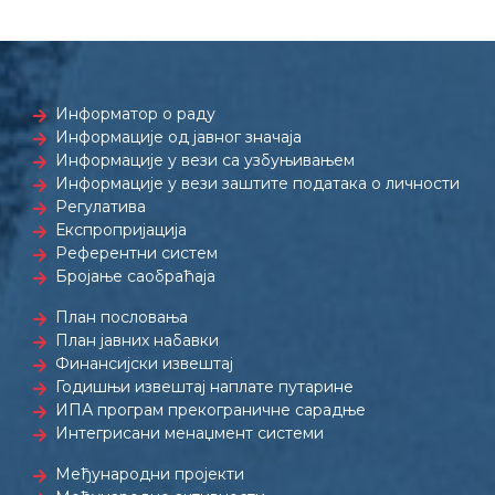
Информатор о раду
Информације од јавног значаја
Информације у вези са узбуњивањем
Информације у вези заштите података о личности
Регулатива
Експропријација
Референтни систем
Бројање саобраћаја
План пословања
План јавних набавки
Финансијски извештај
Годишњи извештај наплате путарине
ИПА програм прекограничне сарадње
Интегрисани менаџмент системи
Међународни пројекти