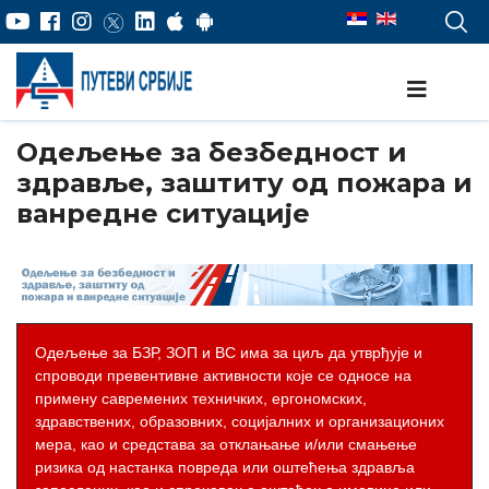
Одељењe за безбедност и
здравље, заштиту од пожара и
ванредне ситуације
Одељење за БЗР, ЗОП и ВС има за циљ да утврђује и
спроводи превентивне активности које се односе на
примену савремених техничких, ергономских,
здравствених, образовних, социјалних и организационих
мера, као и средстава за отклањање и/или смањење
ризика од настанка повреда или оштећења здравља