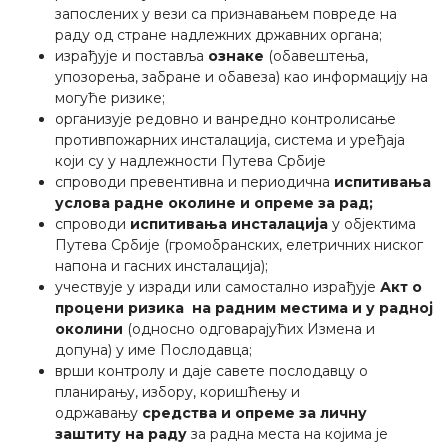
запослених у вези са признавањем повреде на
раду од стране надлежних државних органа;
израђује и поставља
ознаке
(обавештења,
упозорења, забране и обавеза) као информацију на
могуће ризике;
организује редовно и ванредно контролисање
противпожарних инсталација, система и уређаја
који су у надлежности Путева Србије
спроводи превентивна и периодична
испитивања
услова радне околине и опреме за рад;
спроводи
испитивања инсталација
у објектима
Путева Србије (громобранских, елетричних ниског
напона и гасних инсталација);
учествује у изради или самостално израђује
Акт о
процени ризика на радним местима и у радној
околини
(односно одговарајућих Измена и
допуна) у име Послодавца;
врши контролу и даје савете послодавцу о
планирању, избору, коришћењу и
одржавању
средства и опреме за личну
заштиту на раду
за радна места на којима је