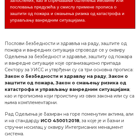
запослених, као и спречавање оштећења имовине или
пословања предузећа у смислу примене прописа о
заштити од пожара и смањења ризика од катастрофа и
управљању ванредним ситуацијама.
Послови безбедности и здравља на раду, заштите од
пожара и ванредних ситуација спроводе се у оквиру
Одељења за безбедност и здравље, заштиту од пожара
и ванредне ситуације које организационо припада
Сектору за УИСС и утврђени су са три основна прописа:
Закон о безбедности и здрављу на раду
,
Закон о
заштити од пожара, Закон о смањењу ризика од
катастрофа и управљању ванредним ситуацијама
;
као и прописима који проистичу из ових закона или су са
њима комплементарни.
Рад Oдељења је базиран на горе поменутим актима, али
и на стандарду
ИСО 45001:2018
, за које је и базни и
стручни носилац у оквиру Интегрисаних менаџмент
система.