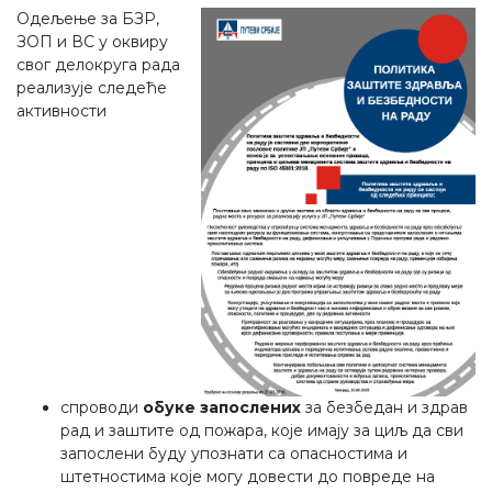
Одељење за БЗР,
ЗОП и ВС у оквиру
свог делокруга рада
реализује следеће
активности
спроводи
обуке запослених
за безбедан и здрав
рад и заштите од пожара, које имају за циљ да сви
запослени буду упознати са опасностима и
штетностима које могу довести до повреде на