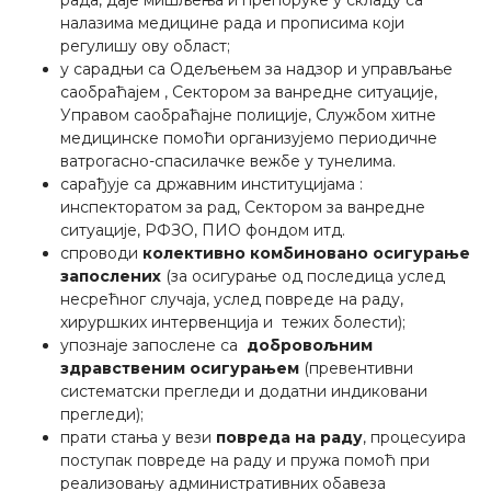
налазима медицине рада и прописима који
регулишу ову област;
у сарадњи са Одељењем за надзор и управљање
саобраћајем , Сектором за ванредне ситуације,
Управом саобраћајне полиције, Службом хитне
медицинске помоћи организујемо периодичне
ватрогасно-спасилачке вежбе у тунелима.
сарађује са државним институцијама :
инспекторатом за рад, Сектором за ванредне
ситуације, РФЗО, ПИО фондом итд.
спроводи
колективно комбиновано осигурање
запослених
(за осигурање од последица услед
несрећног случаја, услед повреде на раду,
хируршких интервенција и тежих болести);
упознаје запослене са
добровољним
здравственим осигурањем
(превентивни
систематски прегледи и додатни индиковани
прегледи);
прати стања у вези
повреда на раду
, процесуира
поступак повреде на раду и пружа помоћ при
реализовању административних обавеза