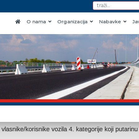
O nama
Organizacija
Nabavke
Ja
vlasnike/korisnike vozila 4. kategorije koji putari