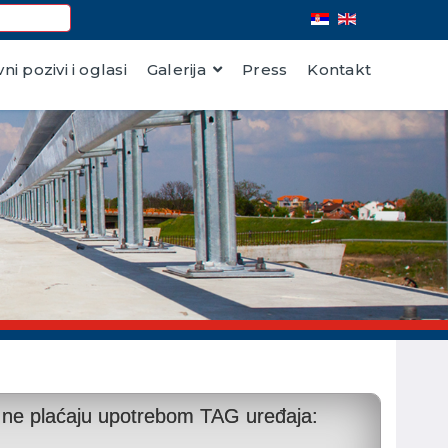
vni pozivi i oglasi
Galerija
Press
Kontakt
nu ne plaćaju upotrebom TAG uređaja: