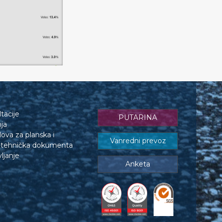
tacije
PUTARINA
nja
lova za planska i
Vanredni prevoz
o-tehnička dokumenta
ljanje
Anketa