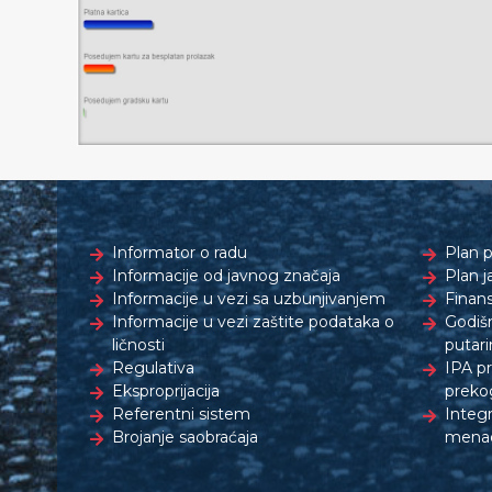
Informator o radu
Plan p
Informacije od javnog značaja
Plan j
Informacije u vezi sa uzbunjivanjem
Finans
Informacije u vezi zaštite podataka o
Godišn
ličnosti
putari
Regulativa
IPA p
Eksproprijacija
preko
Referentni sistem
Integr
Brojanje saobraćaja
menad