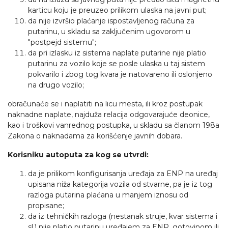
karticu koju je preuzeo prilikom ulaska na javni put;
da nije izvršio plaćanje ispostavljenog računa za
putarinu, u skladu sa zaključenim ugovorom u
"postpejd sistemu";
da pri izlasku iz sistema naplate putarine nije platio
putarinu za vozilo koje se posle ulaska u taj sistem
pokvarilo i zbog tog kvara je natovareno ili oslonjeno
na drugo vozilo;
obračunaće se i naplatiti na licu mesta, ili kroz postupak
naknadne naplate, najduža relacija odgovarajuće deonice,
kao i troškovi vanrednog postupka, u skladu sa članom 198a
Zakona o naknadama za korišćenje javnih dobara.
Korisniku
autoputa
za
kog
se
utvrdi
:
da je prilikom konfigurisanja uređaja za ENP na uređaj
upisana niža kategorija vozila od stvarne, pa je iz tog
razloga putarina plaćana u manjem iznosu od
propisane;
da iz tehničkih razloga (nestanak struje, kvar sistema i
sl.) nije platio putarinu uređajem za ENP, gotovinom ili