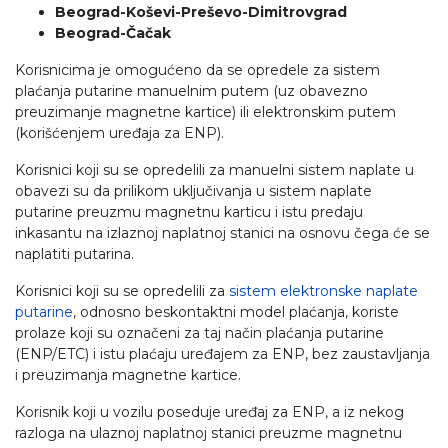
Beograd
-
Koševi-
Preševo
-
Dimitrovgrad
Beograd
-
Čačak
Korisnicima je omogućeno da se opredele za sistem
plaćanja putarine manuelnim putem (uz obavezno
preuzimanje magnetne kartice) ili elektronskim putem
(korišćenjem uređaja za ENP).
Korisnici koji su se opredelili za manuelni sistem naplate u
obavezi su da prilikom uključivanja u sistem naplate
putarine preuzmu magnetnu karticu i istu predaju
inkasantu na izlaznoj naplatnoj stanici na osnovu čega će se
naplatiti putarina.
Korisnici koji su se opredelili za
sistem elektronske naplate
putarine
, odnosno beskontaktni model plaćanja, koriste
prolaze koji su označeni za taj način plaćanja putarine
(ENP/ETC) i istu plaćaju uređajem za ENP, bez zaustavljanja
i preuzimanja magnetne kartice.
Korisnik koji u vozilu poseduje uređaj za ENP, a iz nekog
razloga na ulaznoj naplatnoj stanici preuzme magnetnu