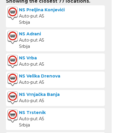
Showing the closest
77
locations.
NS Preljina Konjevići
Auto-put A5
Srbija
NS Adrani
Auto-put A5
Srbija
NS Vrba
Auto-put A5
NS Velika Drenova
Auto-put A5
NS Vrnjačka Banja
Auto-put A5
NS Trstenik
Auto-put A5
Srbija