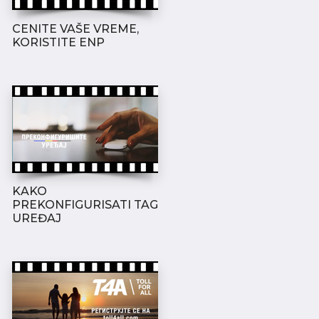
Srbija
CENITE VAŠE VREME,
NS Kruševac zapad
KORISTITE ENP
Auto-put A5
Srbija
NS Ćićevac
Auto-put A5
Srbija
NS Dimitrovgrad
Auto-put A4
Srbija
KAKO
PREKONFIGURISATI TAG
NS Pirot istok
UREĐAJ
Auto-put A4
Srbija
NS Pirot zapad
Auto-put A4
Srbija