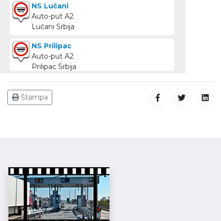
NS Lučani
Auto-put A2
Lučani
Srbija
NS Prilipac
Auto-put A2
Prilipac
Srbija
NS Šabac
Auto-put A8
Štampa
Srbija
NS Hrtkovci
Auto-put A8
Srbija
NS Ruma
Auto-put A8
Srbija
NS Koševi
Auto-put A5