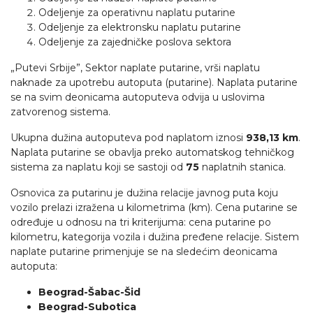
Odeljenje za operativnu naplatu putarine
Odeljenje za elektronsku naplatu putarine
Odeljenje za zajedničke poslova sektora
„Putevi Srbije”, Sektor naplate putarine, vrši naplatu
naknade za upotrebu autoputa (putarine). Naplata putarine
se na svim deonicama autoputeva odvija u uslovima
zatvorenog sistema.
Ukupna dužina autoputeva pod naplatom iznosi
938,13
km
.
Naplata putarine se obavlja preko automatskog tehničkog
sistema za naplatu koji se sastoji od
75
naplatnih stanica.
Osnovica za putarinu je dužina relacije javnog puta koju
vozilo prelazi izražena u kilometrima (km). Cena putarine se
određuje u odnosu na tri kriterijuma: cena putarine po
kilometru, kategorija vozila i dužina pređene relacije. Sistem
naplate putarine primenjuje se na sledećim deonicama
autoputa:
Beograd
-
Šabac-
Šid
Beograd
-
Subotica