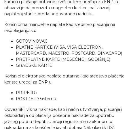
karticu i plaćanje putarine izvrši putem uređaja za ENP, u
obavezi je da preuzetu magnetnu karticu, na izlaznoj
naplatnoj stanici preda odgovornom radniku
.
Korisnicima manuelne naplate kao sredstvo plaćanja na
raspolaganju su:
GOTOV NOVAC
PLATNE KARTICE (VISA, VISA ELECTRON,
MASTERCARD, MAESTRO, POSTCARD, DINACARD)
PRETPLATNE KARTE (MESEČNE I GODIŠNjE)
GRADSKE KARTE
Korisnici elektronske naplate putarine, kao sredstvo plaćanja
koriste uređaj za ENP u:
PRIPEJD i
POSTPEJD sistemu
Obveznik i visina naknade, kao i način utvrđivanja, plaćanja i
oslobađanja od plaćanja posebne naknade za upotrebu
javnog puta u Republici Srbiji regulisani su Zakonom o
naknadama za korišćenje javnih dobara („Sl. glasnik RS“,