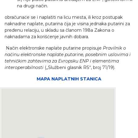
na drugi način.
obračunaće se i naplatiti na licu mesta, ili kroz postupak
naknadne naplate, putarina čija je visina jednaka putarini za
pređenu relaciju, u skladu sa članom 198a Zakona o
naknadama za korišćenje javnih dobara.
Način elektronske naplate putarine propisuje
Pravilnik o
načinu elektronske naplate putarine, posebnim uslovima i
tehničkim zahtevima za Evropsku ENP i elementima
interoperabilnosti
(„Službeni glasnik RS“, broj 71/19).
MAPA NAPLATNIH STANICA