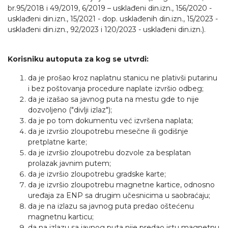
br.95/2018 i 49/2019, 6/2019 – usklađeni din.izn., 156/2020 -
usklađeni din.izn., 15/2021 - dop. usklađenih din.izn., 15/2023 -
usklađeni din.izn., 92/2023 i 120/2023 - usklađeni din.izn.).
Korisniku
autoputa
za
kog
se
utvrdi
:
da je prošao kroz naplatnu stanicu ne plativši putarinu
i bez poštovanja procedure naplate izvršio odbeg;
da je izašao sa javnog puta na mestu gde to nije
dozvoljeno ("divlji izlaz");
da je po tom dokumentu već izvršena naplata;
da je izvršio zloupotrebu mesečne ili godišnje
pretplatne karte;
da je izvršio zloupotrebu dozvole za besplatan
prolazak javnim putem;
da je izvršio zloupotrebu gradske karte;
da je izvršio zloupotrebu magnetne kartice, odnosno
uređaja za ENP sa drugim učesnicima u saobraćaju;
da je na izlazu sa javnog puta predao oštećenu
magnetnu karticu;
da na izlazu sa javnog puta nije predao istu magnetnu