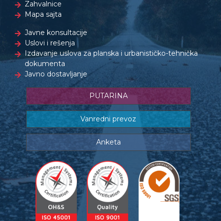
Zahvalnice
Mapa sajta
Javne konsultacije
Uslovi i rešenja
Izdavanje uslova za planska i urbanističko-tehnička
dokumenta
Javno dostavljanje
PUTARINA
Vanredni prevoz
Anketa