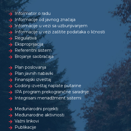
Informator o radu
Informacije od javnog značaja
Informacije u vezi sa uzbunjivanjem
Informacije u vezi zaštite podataka o ličnosti
Regulativa
Eksproprijacija
Referentni sistem
Brojanje saobraćaja
Plan poslovanja
Plan javnih nabavki
Finansijski izveštaj
Godišnji izveštaj naplate putarine
IPA program prekogranične saradnje
Integrisani menadžment sistemi
Međunarodni projekti
Međunarodne aktivnosti
Važni linkovi
Publikacije