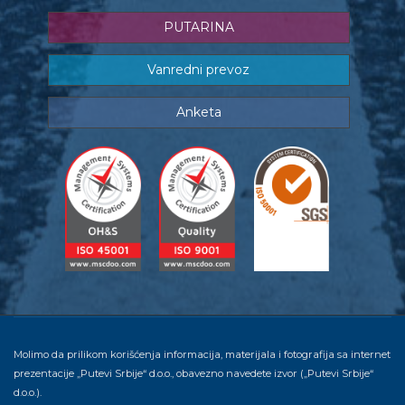
PUTARINA
Vanredni prevoz
Anketa
Molimo da prilikom korišćenja informacija, materijala i fotografija sa internet
prezentacije „Putevi Srbije“ d.o.o., obavezno navedete izvor („Putevi Srbije“
d.o.o.).