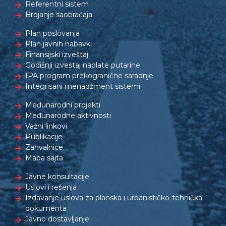
Referentni sistem
Brojanje saobraćaja
Plan poslovanja
Plan javnih nabavki
Finansijski izveštaj
Godišnji izveštaj naplate putarine
IPA program prekogranične saradnje
Integrisani menadžment sistemi
Međunarodni projekti
Međunarodne aktivnosti
Važni linkovi
Publikacije
Zahvalnice
Mapa sajta
Javne konsultacije
Uslovi i rešenja
Izdavanje uslova za planska i urbanističko-tehnička
dokumenta
Javno dostavljanje