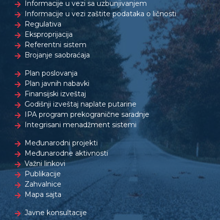
Informacije u vezi sa uzbunjivanjem
Informacije u vezi zaštite podataka o ličnosti
Regulativa
Eksproprijacija
Referentni sistem
Brojanje saobraćaja
Plan poslovanja
Plan javnih nabavki
Finansijski izveštaj
Godišnji izveštaj naplate putarine
IPA program prekogranične saradnje
Integrisani menadžment sistemi
Međunarodni projekti
Međunarodne aktivnosti
Važni linkovi
Publikacije
Zahvalnice
Mapa sajta
Javne konsultacije