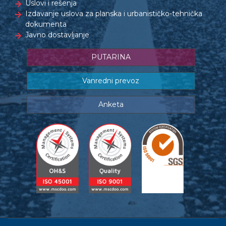
Uslovi i rešenja
Izdavanje uslova za planska i urbanističko-tehnička
dokumenta
Javno dostavljanje
PUTARINA
Vanredni prevoz
Anketa