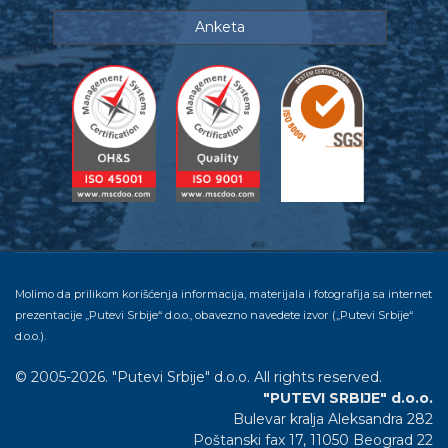
Anketa
Molimo da prilikom korišćenja informacija, materijala i fotografija sa internet
prezentacije „Putevi Srbije“ d.o.o., obavezno navedete izvor („Putevi Srbije“
d.o.o.).
© 2005-2026. "Putevi Srbije" d.o.o. All rights reserved.
"PUTEVI SRBIJE" d.o.o.
Bulevar kralja Aleksandra 282
Poštanski fax 17, 11050 Beograd 22