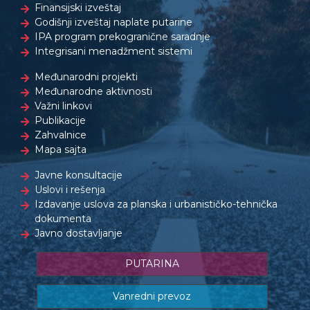
Finansijski izveštaj
Godišnji izveštaj naplate putarine
IPA program prekogranične saradnje
Integrisani menadžment sistemi
Međunarodni projekti
Međunarodne aktivnosti
Važni linkovi
Publikacije
Zahvalnice
Mapa sajta
Javne konsultacije
Uslovi i rešenja
Izdavanje uslova za planska i urbanističko-tehnička
dokumenta
Javno dostavljanje
PUTARINA
Vanredni prevoz