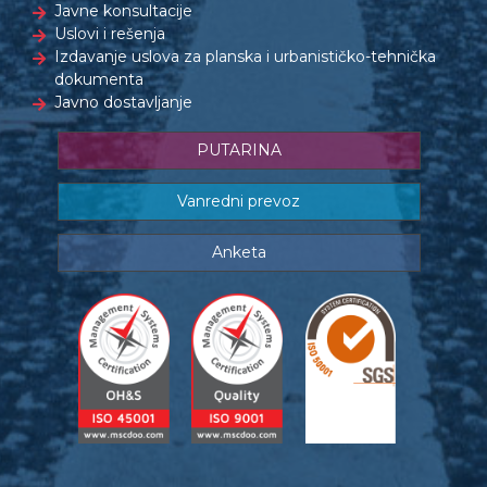
Javne konsultacije
Uslovi i rešenja
Izdavanje uslova za planska i urbanističko-tehnička
dokumenta
Javno dostavljanje
PUTARINA
Vanredni prevoz
Anketa