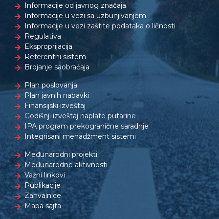
Informacije od javnog značaja
Informacije u vezi sa uzbunjivanjem
Informacije u vezi zaštite podataka o ličnosti
Regulativa
Eksproprijacija
Referentni sistem
Brojanje saobraćaja
Plan poslovanja
Plan javnih nabavki
Finansijski izveštaj
Godišnji izveštaj naplate putarine
IPA program prekogranične saradnje
Integrisani menadžment sistemi
Međunarodni projekti
Međunarodne aktivnosti
Važni linkovi
Publikacije
Zahvalnice
Mapa sajta