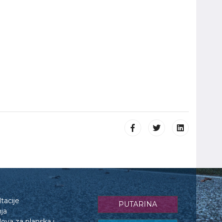
tacije
PUTARINA
nja
lova za planska i