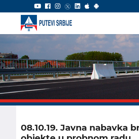
08.10.19. Javna nabavka b
objekte u probnom radu