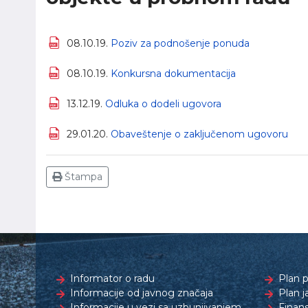
08.10.19.
Poziv za podnošenje ponuda
08.10.19.
Konkursna dokumentacija
13.12.19.
Odluka o dodeli ugovora
29.01.20.
Obaveštenje o zaključenom ugovoru
Štampa
Informator o radu
Plan p
Informacije od javnog značaja
Plan j
Informacije u vezi sa uzbunjivanjem
Finans