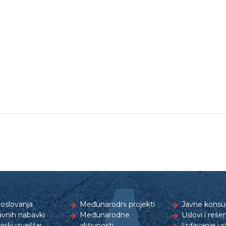
oslovanja
Međunarodni projekti
Javne konsul
avnih nabavki
Međunarodne
Uslovi i reše
ijski izveštaj
aktivnosti
Izdavanje us