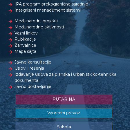
IPA program prekogranične saradnje
Integrisani menadžment sistemi
Međunarodni projekti
Međunarodne aktivnosti
Važni linkovi
Publikacije
Zahvalnice
Mapa sajta
Javne konsultacije
Uslovi i rešenja
Izdavanje uslova za planska i urbanističko-tehnička
dokumenta
Javno dostavljanje
PUTARINA
Vanredni prevoz
Anketa