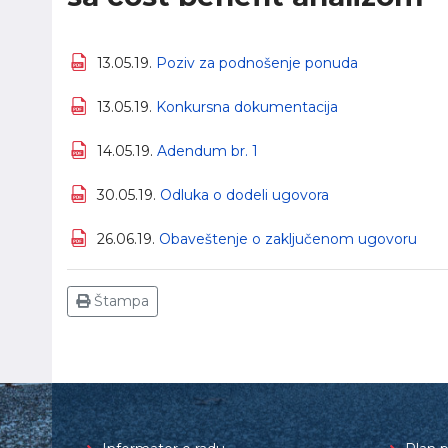
13.05.19.
Poziv za podnošenje ponuda
13.05.19.
Konkursna dokumentacija
14.05.19.
Adendum br. 1
30.05.19.
Odluka o dodeli ugovora
26.06.19.
Obaveštenje o zaključenom ugovoru
Štampa