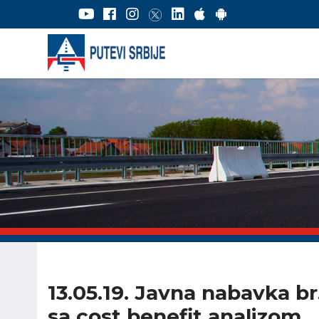
13.05.19. Javna nabavka br
sa cost benefit analizom