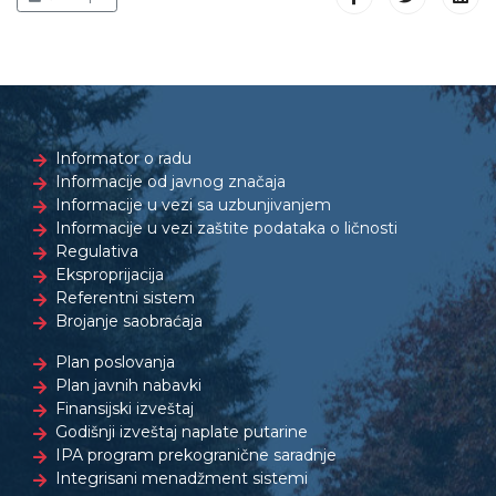
Informator o radu
Informacije od javnog značaja
Informacije u vezi sa uzbunjivanjem
Informacije u vezi zaštite podataka o ličnosti
Regulativa
Eksproprijacija
Referentni sistem
Brojanje saobraćaja
Plan poslovanja
Plan javnih nabavki
Finansijski izveštaj
Godišnji izveštaj naplate putarine
IPA program prekogranične saradnje
Integrisani menadžment sistemi