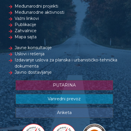
Međunarodni projekti
Međunarodne aktivnosti
Važni linkovi
Publikacije
Zahvalnice
Mapa sajta
Javne konsultacije
Uslovi i rešenja
Izdavanje uslova za planska i urbanističko-tehnička
dokumenta
Javno dostavljanje
PUTARINA
Vanredni prevoz
Anketa