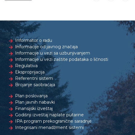
Informator o radu
Informacije od javnog značaja
Informacije u vezi sa uzbunjivanjem
Informacije u vezi zaštite podataka o ličnosti
Regulativa
Eksproprijacija
Referentni sistem
Brojanje saobraćaja
Plan poslovanja
Plan javnih nabavki
Finansijski izveštaj
Godišnji izveštaj naplate putarine
IPA program prekogranične saradnje
Integrisani menadžment sistemi