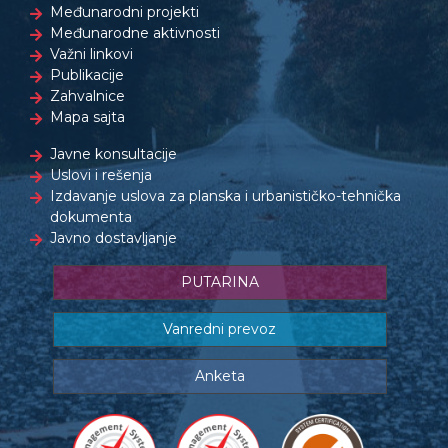
Međunarodni projekti
Međunarodne aktivnosti
Važni linkovi
Publikacije
Zahvalnice
Mapa sajta
Javne konsultacije
Uslovi i rešenja
Izdavanje uslova za planska i urbanističko-tehnička
dokumenta
Javno dostavljanje
PUTARINA
Vanredni prevoz
Anketa