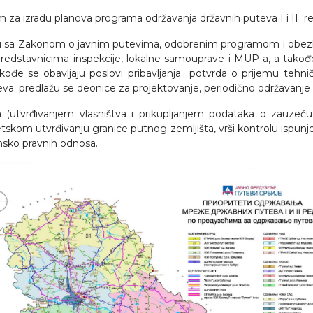
za izradu planova programa održavanja državnih puteva I i II reda 
du sa Zakonom o javnim putevima, odobrenim programom i obez
predstavnicima inspekcije, lokalne samouprave i MUP-a, a takođe
kođe se obavljaju poslovi pribavljanja potvrda o prijemu tehn
teva; predlažu se deonice za projektovanje, periodično održavanje
a (utvrđivanjem vlasništva i prikupljanjem podataka o zauzeću 
detskom utvrđivanju granice putnog zemljišta, vrši kontrolu ispunj
insko pravnih odnosa.