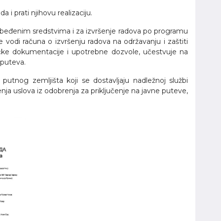
i prati njihovu realizaciju.
beđenim sredstvima i za izvršenje radova po programu
 vodi računa o izvršenju radova na održavanju i zaštiti
ičke dokumentacije i upotrebne dozvole, učestvuje na
 puteva.
putnog zemljišta koji se dostavljaju nadležnoj službi
enja uslova iz odobrenja za priključenje na javne puteve,