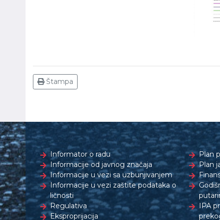
Štampa
Informator o radu
Plan p
Informacije od javnog značaja
Plan j
Informacije u vezi sa uzbunjivanjem
Finans
Informacije u vezi zaštite podataka o
Godišn
ličnosti
putari
Regulativa
IPA p
Eksproprijacija
preko