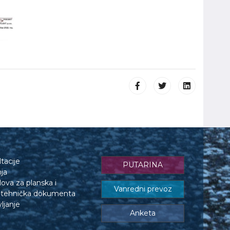
tacije
PUTARINA
nja
lova za planska i
Vanredni prevoz
o-tehnička dokumenta
ljanje
Anketa