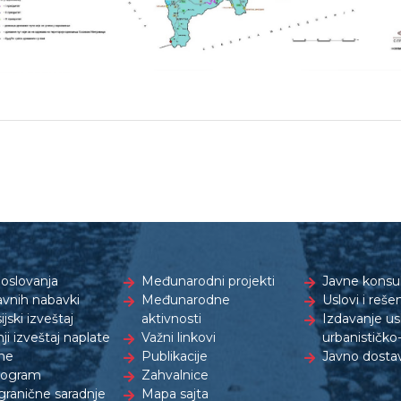
oslovanja
Međunarodni projekti
Javne konsul
avnih nabavki
Međunarodne
Uslovi i reše
ijski izveštaj
aktivnosti
Izdavanje us
ji izveštaj naplate
Važni linkovi
urbanističk
ne
Publikacije
Javno dostav
rogram
Zahvalnice
granične saradnje
Mapa sajta