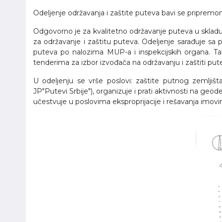
Odeljenje održavanja i zaštite puteva bavi se pripremom 
Odgovorno je za kvalitetno održavanje puteva u skla
za održavanje i zaštitu puteva. Odeljenje sarađuje sa 
puteva po nalozima MUP-a i inspekcijskih organa. Ta
tenderima za izbor izvođača na održavanju i zaštiti pu
U odeljenju se vrše poslovi: zaštite putnog zemljišt
JP"Putevi Srbije"), organizuje i prati aktivnosti na geo
učestvuje u poslovima eksproprijacije i rešavanja imov