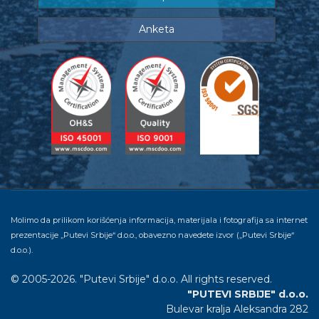
Anketa
Molimo da prilikom korišćenja informacija, materijala i fotografija sa internet
prezentacije „Putevi Srbije“ d.o.o., obavezno navedete izvor („Putevi Srbije“
d.o.o.).
© 2005-2026. "Putevi Srbije" d.o.o. All rights reserved.
"PUTEVI SRBIJE" d.o.o.
Bulevar kralja Aleksandra 282