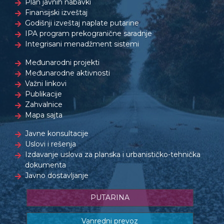
Plan javnih nabavki
Finansijski izveštaj
Godišnji izveštaj naplate putarine
IPA program prekogranične saradnje
Integrisani menadžment sistemi
Međunarodni projekti
Međunarodne aktivnosti
Važni linkovi
Publikacije
Zahvalnice
Mapa sajta
Javne konsultacije
Uslovi i rešenja
Izdavanje uslova za planska i urbanističko-tehnička
dokumenta
Javno dostavljanje
PUTARINA
Vanredni prevoz