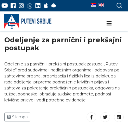
Odeljenje za parnični i prekšajni
postupak
Odeljenje za parnični i prekšajni postupak zastupa „Putevi
Srbije“ pred sudovima i nadležnim organima i odgovara po
zahtevima organa, organizacija i fizičkih lica iz delokruga
rada odeljenja, priprema podnošenje krivičnih prijava i
zahteva za pokretanje prekršajnih postupaka, odgovara na
tužbe, podneske, obrađuje sudske predmete, podnosi
krivične prijave i vodi potrebne evidencije.
Štampa