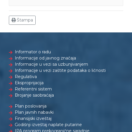
Štampa
Informator o radu
Informacije od javnog značaja
Informacije u vezi sa uzbunjivanjem
Informacije u vezi zaštite podataka o ličnosti
Regulativa
Eksproprijacija
Referentni sistem
Brojanje saobraćaja
Plan poslovanja
Plan javnih nabavki
Finansijski izveštaj
Godišnji izveštaj naplate putarine
IPA program prekogranične saradnje