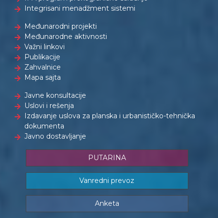
Integrisani menadžment sistemi
Međunarodni projekti
Međunarodne aktivnosti
Važni linkovi
Publikacije
Zahvalnice
Mapa sajta
Javne konsultacije
Uslovi i rešenja
Izdavanje uslova za planska i urbanističko-tehnička
dokumenta
Javno dostavljanje
PUTARINA
Vanredni prevoz
Anketa