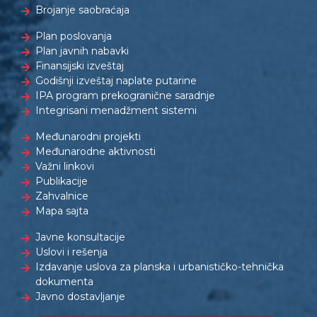
Brojanje saobraćaja
Plan poslovanja
Plan javnih nabavki
Finansijski izveštaj
Godišnji izveštaj naplate putarine
IPA program prekogranične saradnje
Integrisani menadžment sistemi
Međunarodni projekti
Međunarodne aktivnosti
Važni linkovi
Publikacije
Zahvalnice
Mapa sajta
Javne konsultacije
Uslovi i rešenja
Izdavanje uslova za planska i urbanističko-tehnička
dokumenta
Javno dostavljanje