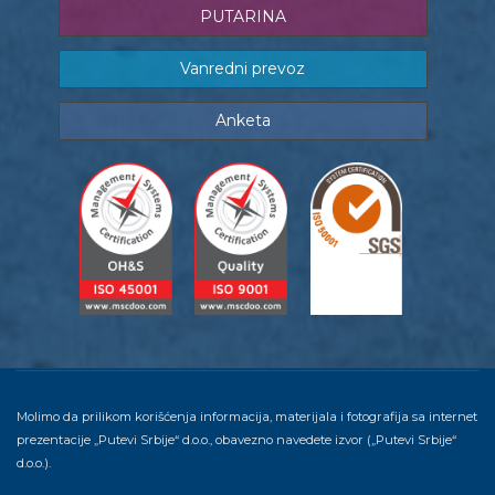
PUTARINA
Vanredni prevoz
Anketa
Molimo da prilikom korišćenja informacija, materijala i fotografija sa internet
prezentacije „Putevi Srbije“ d.o.o., obavezno navedete izvor („Putevi Srbije“
d.o.o.).