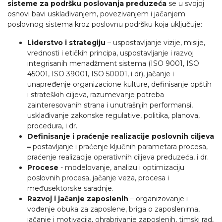
sisteme za podršku poslovanja preduzeća
se u svojoj
osnovi bavi usklađivanjem, povezivanjem i jačanjem
poslovnog sistema kroz poslovnu podršku koja uključuje:
Liderstvo i strategiju
– uspostavljanje vizije, misije,
vrednosti i etičkih principa, uspostavljanje i razvoj
integrisanih menadžment sistema (ISO 9001, ISO
45001, ISO 39001, ISO 50001, i dr), jačanje i
unapređenje organizacione kulture, definisanje opštih
i strateških ciljeva, razumevanje potreba
zainteresovanih strana i unutrašnjih performansi,
usklađivanje zakonske regulative, politika, planova,
procedura, i dr.
Definisanje i praćenje realizacije poslovnih ciljeva
–
postavljanje i praćenje ključnih parametara procesa,
praćenje realizacije operativnih ciljeva preduzeća, i dr.
Procese
- modelovanje, analizu i optimizaciju
poslovnih procesa, jačanje veza, procesa i
međusektorske saradnje.
Razvoj i jačanje zaposlenih
– organizovanje i
vođenje obuka za zaposlene, briga o zaposlenima,
jačanje i motivacija, ohrabrivanje zaposlenih, timski rad,