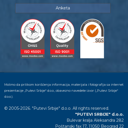
Anketa
Molimo da prilikom korišćenja informacija, materijala i fotografija sa internet
prezentacije „Putevi Srbije“ d.o.o., obavezno navedete izvor („Putevi Srbije“
d.o.o.).
© 2005-2026. "Putevi Srbije" d.o.o. All rights reserved.
"PUTEVI SRBIJE" d.o.o.
Bulevar kralja Aleksandra 282
Poštanski fax 17, 11050 Beograd 22