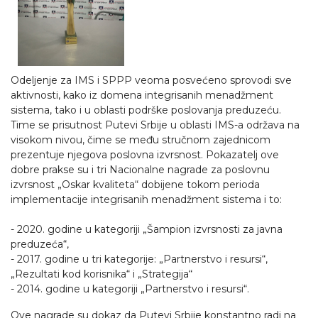
Odeljenje za IMS i SPPP veoma posvećeno sprovodi sve
aktivnosti, kako iz domena integrisanih menadžment
sistema, tako i u oblasti podrške poslovanja preduzeću.
Time se prisutnost Putevi Srbije u oblasti IMS-a održava na
visokom nivou, čime se među stručnom zajednicom
prezentuje njegova poslovna izvrsnost. Pokazatelj ove
dobre prakse su i tri Nacionalne nagrade za poslovnu
izvrsnost „Oskar kvaliteta“ dobijene tokom perioda
implementacije integrisanih menadžment sistema i to:
- 2020. godine u kategoriji „Šampion izvrsnosti za javna
preduzeća“,
- 2017. godine u tri kategorije: „Partnerstvo i resursi“,
„Rezultati kod korisnika“ i „Strategija“
- 2014. godine u kategoriji „Partnerstvo i resursi“.
Ove nagrade su dokaz da Putevi Srbije konstantno radi na