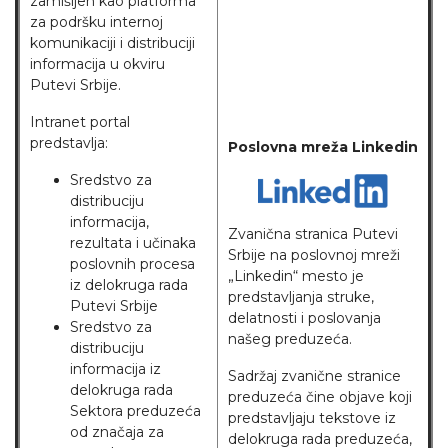
zamišljen kao platforma
za podršku internoj
komunikaciji i distribuciji
informacija u okviru
Putevi Srbije.
Intranet portal
predstavlja:
Poslovna mreža Linkedin
Sredstvo za
distribuciju
informacija,
Zvanična stranica Putevi
rezultata i učinaka
Srbije na poslovnoj mreži
poslovnih procesa
„Linkedin“ mesto je
iz delokruga rada
predstavljanja struke,
Putevi Srbije
delatnosti i poslovanja
Sredstvo za
našeg preduzeća.
distribuciju
informacija iz
Sadržaj zvanične stranice
delokruga rada
preduzeća čine objave koji
Sektora preduzeća
predstavljaju tekstove iz
od značaja za
delokruga rada preduzeća,