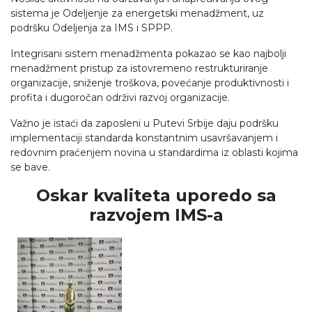
sistema je Odeljenje za energetski menadžment, uz
podršku Odeljenja za IMS i SPPP.
Integrisani sistem menadžmenta pokazao se kao najbolji
menadžment pristup za istovremeno restrukturiranje
organizacije, sniženje troškova, povećanje produktivnosti i
profita i dugoročan održivi razvoj organizacije.
Važno je istaći da zaposleni u Putevi Srbije daju podršku
implementaciji standarda konstantnim usavršavanjem i
redovnim praćenjem novina u standardima iz oblasti kojima
se bave.
Oskar kvaliteta uporedo sa
razvojem IMS-a