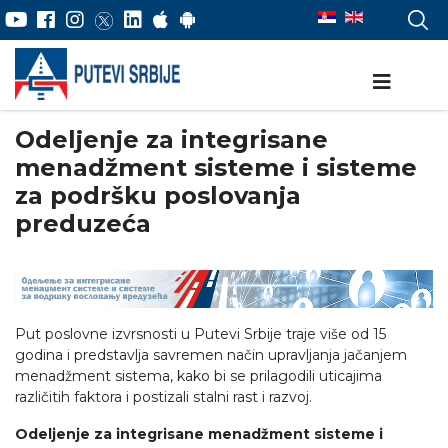
Odeljenje za integrisane
menadžment sisteme i sisteme
za podršku poslovanja
preduzeća
Put poslovne izvrsnosti u Putevi Srbije traje više od 15
godina i predstavlja savremen način upravljanja jačanjem
menadžment sistema, kako bi se prilagodili uticajima
različitih faktora i postizali stalni rast i razvoj.
Odeljenje za integrisane menadžment sisteme i