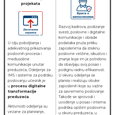
projekata
Razvoj kadrova, podizanje
svesti, poslovne i digitalne
komunikacije i obrade
U cilju poboljšanja i
podataka pruža priliku
adekvatnog prikazivanja
zaposlenima da steknu
poslovnih procesa i
poslovne veštine, iskustvo i
međusobne
znanje koje im je potrebno
komunikacije unutar
da obavljaju svoj posao i
preduzeća, Odeljenje za
podignu radnu efikasnost.
IMS i sisteme za podršku
U okviru odeljenja se
poslovanju učesnik je
planira i realizuju obuke
u
procesu digitalne
zaposlenih koje su važne
transformacije
za savremeno poslovanje.
preduzeća
.
Takođe se sprovodi i
uvođenje u posao i interna
Aktivnosti odeljenja su
podrška opštim poslovima
vezane za planiranje,
u okviru preduzeća, u