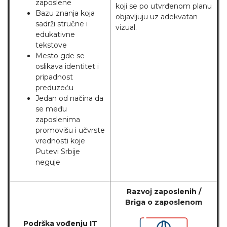
zaposlene
koji se po utvrđenom planu
Bazu znanja koja
objavljuju uz adekvatan
sadrži stručne i
vizual.
edukativne
tekstove
Mesto gde se
oslikava identitet i
pripadnost
preduzeću
Jedan od načina da
se među
zaposlenima
promovišu i učvrste
vrednosti koje
Putevi Srbije
neguje
Razvoj zaposlenih /
Briga o zaposlenom
Podrška vođenju IT