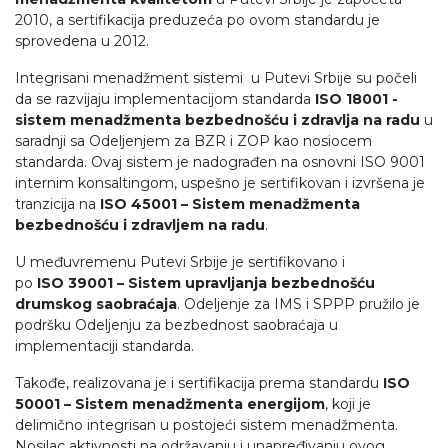
2010, a sertifikacija preduzeća po ovom standardu je
sprovedena u 2012.
Integrisani menadžment sistemi u Putevi Srbije su počeli
da se razvijaju implementacijom standarda
ISO 18001 -
sistem menadžmenta bezbednošću i zdravlja na radu
u
saradnji sa Odeljenjem za BZR i ZOP kao nosiocem
standarda. Ovaj sistem je nadograđen na osnovni ISO 9001
internim konsaltingom, uspešno je sertifikovan i izvršena je
tranzicija na
ISO 45001 – Sistem menadžmenta
bezbednošću i zdravljem na radu
.
U međuvremenu Putevi Srbije je sertifikovano i
po
ISO 39001 – Sistem upravljanja bezbednošću
drumskog saobraćaja
. Odeljenje za IMS i SPPP pružilo je
podršku Odeljenju za bezbednost saobraćaja u
implementaciji standarda.
Takođe, realizovana je i sertifikacija prema standardu
ISO
50001 – Sistem menadžmenta energijom
, koji je
delimično integrisan u postojeći sistem menadžmenta.
Nosilac aktivnosti na održavanju i unapređivanju ovog