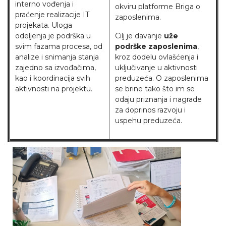
interno vođenja i
okviru platforme Briga o
praćenje realizacije IT
zaposlenima.
projekata. Uloga
odeljenja je podrška u
Cilj je davanje
uže
svim fazama procesa, od
podrške zaposlenima
,
analize i snimanja stanja
kroz dodelu ovlašćenja i
zajedno sa izvođačima,
uključivanje u aktivnosti
kao i koordinacija svih
preduzeća. O zaposlenima
aktivnosti na projektu.
se brine tako što im se
odaju priznanja i nagrade
za doprinos razvoju i
uspehu preduzeća.