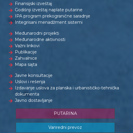
Finansijski izveštaj
Godišnji izveštaj naplate putarine
IPA program prekogranične saradnje
Integrisani menadžment sistemi
Međunarodni projekti
Međunarodne aktivnosti
Važni linkovi
Publikacije
Zahvalnice
Mapa sajta
Javne konsultacije
Uslovi i rešenja
Izdavanje uslova za planska i urbanističko-tehnička
dokumenta
Javno dostavljanje
PUTARINA
Vanredni prevoz