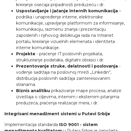
kreiranje osećaja pripadnosti preduzeću i dr.
Uspostavljanje i jačanje internih komunikacija
–
podrška i unapređenje interne, elektronske
komunikacije, upravljanje platformom za informisanje,
komunikaciju, razmenu znanja i prezentaciju
zaposlenih i njihovog delokruga rada na Intranet
portalu, kreiranje vizuelnih elemenata i identiteta
interne komunikacije.
Projekte
- praćenje IT poslovnih projekata,
strukturiranje podataka, digitalni obrasci i dr.
Prezentovanje struke, delatnosti i poslovanja
-
vođenje sadržaja na poslovnoj mreži „Linkedin“,
distribucija poslovnih sadržaja zainteresovanim
stranama.
Biznis analitiku
prikazivanje mape procesa, analize
izveštaja o ciljevima, internim i eksternim pitanjima
preduzeća, praćenja realizacije mera, i dr.
Integrisani menadžment sistemi u Putevi Srbije
Implementacija standarda
ISO 9001 - sistem
menadžmenta kvalitetom
u Putevi Srbije je započeta