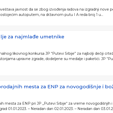
aveštava javnost da se zbog izvođenja radova na izgradnji nove p
ostojećim autoputem, na državnom putu I A reda broj 1 u...
alje za najmlađe umetnike
alnog likovnog konkursa JP “Putevi Srbije” za najbolji dečiji crt
storijama upravne zgrade, dodeljene su medalje i paketići. JP “Pu
rodajnih mesta za ENP za novogodišnje i bož
h mesta za ENP pri JP „Putevi Srbije“ za vreme novogodišnjih i
grad 01.01.2023. – Neradan dan 02.01.2023. – Neradan dan 03.01.