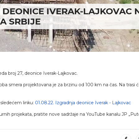
E DEONICE IVERAK-LAJKOVAC 
A SRBIJE
eda broj 27, deonice Iverak-Lajkovac.
oba smera projektovana je za brzinu od 100 km na čas. Na trasi ć
 sledećem linku:
01.08.22. Izgradnja deonice Iverak - Lajkovac
turnih projekata, pratite nove sadržaje na YouTube kanalu JP „Put