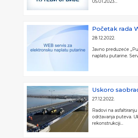
05.01.2023...
Početak rada 
28.12.2022.
Javno preduzeće „Pute
naplatu putarine. Servi
Uskoro saobra
27.12.2022.
Radovi na asfaltiranj
održavanja puteva. Uk
rekonstrukciji...