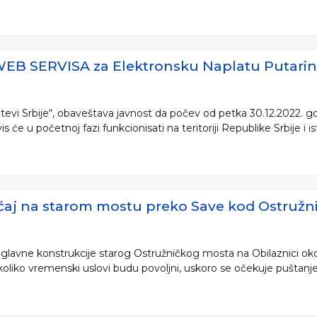
WEB SERVISA za Elektronsku Naplatu Putari
vi Srbije“, obaveštava javnost da počev od petka 30.12.2022. go
s će u početnoj fazi funkcionisati na teritoriji Republike Srbije i ist
ćaj na starom mostu preko Save kod Ostružn
u glavne konstrukcije starog Ostružničkog mosta na Obilaznici ok
oliko vremenski uslovi budu povoljni, uskoro se očekuje puštanje