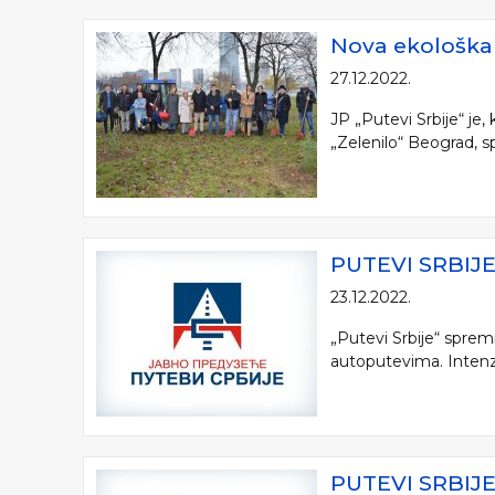
Nova ekološka 
27.12.2022.
JP „Putevi Srbije“ je
„Zelenilo“ Beograd, sp
PUTEVI SRBI
23.12.2022.
„Putevi Srbije“ spre
autoputevima. Intenziv
PUTEVI SRBIJ