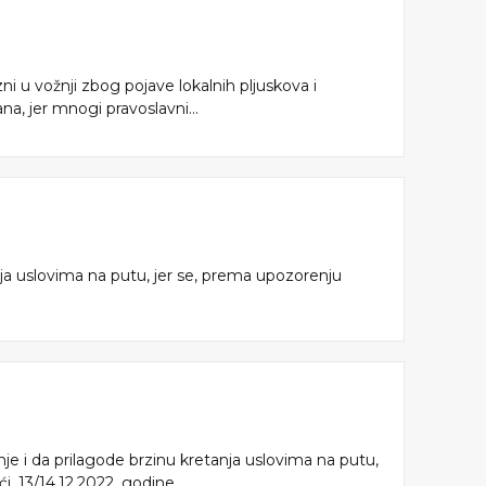
 u vožnji zbog pojave lokalnih pljuskova i
a, jer mnogi pravoslavni...
nja uslovima na putu, jer se, prema upozorenju
je i da prilagode brzinu kretanja uslovima na putu,
 13/14.12.2022. godine...