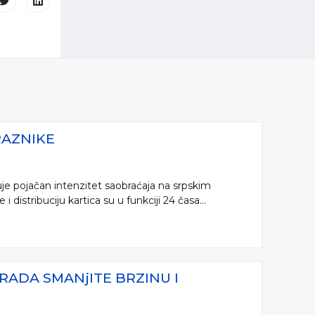
RAZNIKE
je pojačan intenzitet saobraćaja na srpskim
distribuciju kartica su u funkciji 24 časa...
RADA SMANjITE BRZINU I