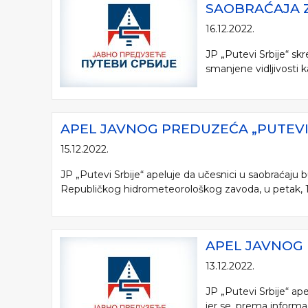
SAOBRAĆAJA Z
16.12.2022.
JP „Putevi Srbije“ sk
smanjene vidljivosti 
APEL JAVNOG PREDUZEĆA „PUTEVI 
15.12.2022.
JP „Putevi Srbije“ apeluje da učesnici u saobraćaju
Republičkog hidrometeorološkog zavoda, u petak, 16.1
APEL JAVNOG 
13.12.2022.
JP „Putevi Srbije“ ap
jer se, prema informa