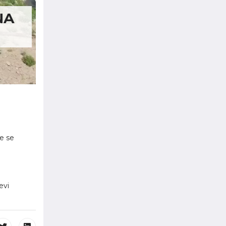
NA
e se
evi