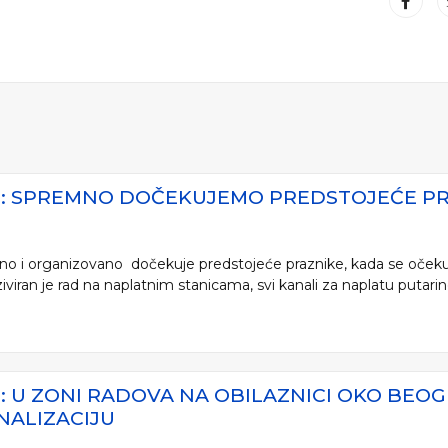
JE: SPREMNO DOČEKUJEMO PREDSTOJEĆE P
mno i organizovano dočekuje predstojeće praznike, kada se očeku
iran je rad na naplatnim stanicama, svi kanali za naplatu putarine i 
E: U ZONI RADOVA NA OBILAZNICI OKO BEOG
NALIZACIJU