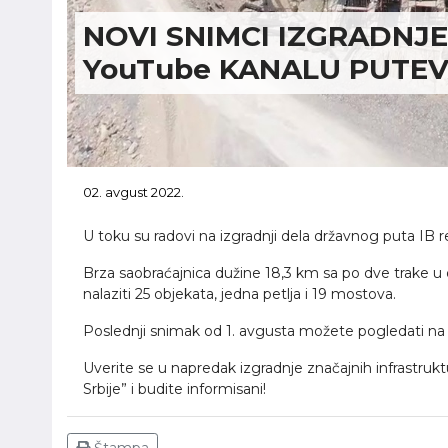
NOVI SNIMCI IZGRADNJ
YouTube KANALU PUTEV
02. avgust 2022.
U toku su radovi na izgradnji dela državnog puta IB r
Brza saobraćajnica dužine 18,3 km sa po dve trake u 
nalaziti 25 objekata, jedna petlja i 19 mostova.
Poslednji snimak od 1. avgusta možete pogledati na
Uverite se u napredak izgradnje značajnih infrastruk
Srbije” i budite informisani!