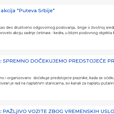
akcija “Puteva Srbije“
, kao deo društveno odgovornog poslovanja, brige o životnoj sredin
rovelo akciju sadnje četinara - kedra, u blizini poslovnog objekta 
JE: SPREMNO DOČEKUJEMO PREDSTOJEĆE P
mno i organizovano dočekuje predstojeće praznike, kada se očeku
iran je rad na naplatnim stanicama, svi kanali za naplatu putarine i 
E: PAŽLjIVO VOZITE ZBOG VREMENSKIH USL