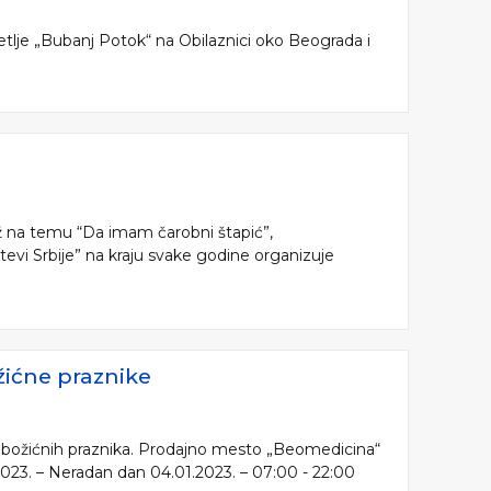
etlje „Bubanj Potok“ na Obilaznici oko Beograda i
ež na temu “Da imam čarobni štapić”,
tevi Srbije” na kraju svake godine organizuje
ićne praznike
 božićnih praznika. Prodajno mesto „Beomedicina“
2023. – Neradan dan 04.01.2023. – 07:00 - 22:00