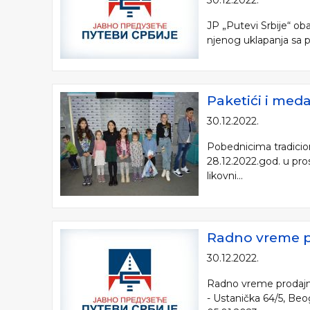
30.12.2022.
JP „Putevi Srbije“ ob
njenog uklapanja sa p
Paketići i med
30.12.2022.
Pobednicima tradicion
28.12.2022.god. u pro
likovni...
Radno vreme p
30.12.2022.
Radno vreme prodajni
- Ustanička 64/5, Beo