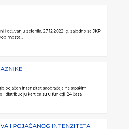
i i očuvanju zelenila, 27.12.2022. g. zajedno sa JKP
kod mosta...
RAZNIKE
je pojačan intenzitet saobraćaja na srpskim
distribuciju kartica su u funkciji 24 časa...
OVA I POJAČANOG INTENZITETA