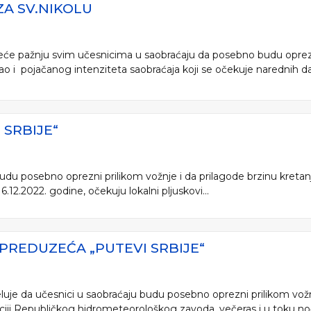
A SV.NIKOLU
reće pažnju svim učesnicima u saobraćaju da posebno budu oprezni
kao i pojačanog intenziteta saobraćaja koji se očekuje narednih dan
SRBIJE“
 budu posebno oprezni prilikom vožnje i da prilagode brzinu kreta
2.2022. godine, očekuju lokalni pljuskovi...
PREDUZEĆA „PUTEVI SRBIJE“
eluje da učesnici u saobraćaju budu posebno oprezni prilikom vožn
ciji Republičkog hidrometeorološkog zavoda, večeras i u toku noći,