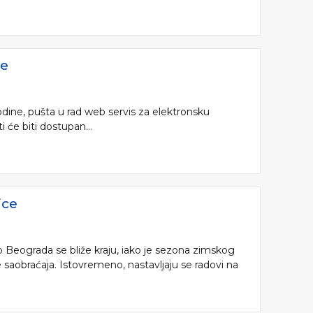
ne
dine, pušta u rad web servis za elektronsku
i će biti dostupan...
ice
o Beograda se bliže kraju, iako je sezona zimskog
 saobraćaja. Istovremeno, nastavljaju se radovi na