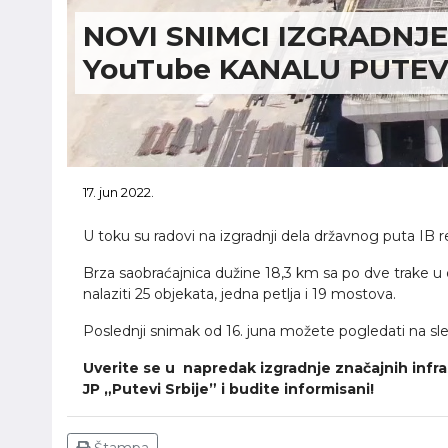
NOVI SNIMCI IZGRADNJ
YouTube KANALU PUTEV
17. jun 2022.
U toku su radovi na izgradnji dela državnog puta IB 
Brza saobraćajnica dužine 18,3 km sa po dve trake u 
nalaziti 25 objekata, jedna petlja i 19 mostova.
Poslednji snimak od 16. juna možete pogledati na s
Uverite se u napredak izgradnje značajnih infr
JP „Putevi Srbije” i budite informisani!