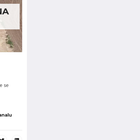
NA
e se
kanalu