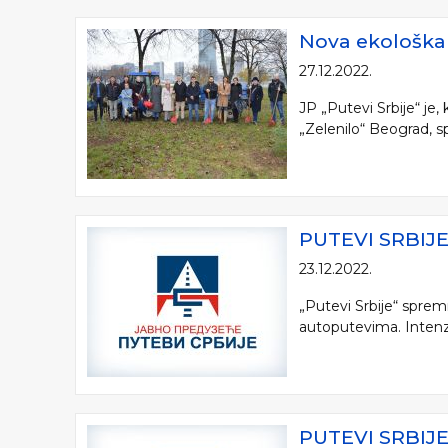
Nova ekološka 
27.12.2022.
JP „Putevi Srbije“ je
„Zelenilo“ Beograd, sp
PUTEVI SRBI
23.12.2022.
„Putevi Srbije“ spre
autoputevima. Intenziv
PUTEVI SRBIJ