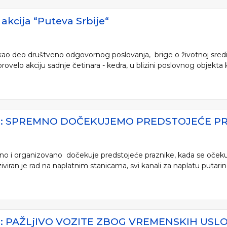
akcija “Puteva Srbije“
, kao deo društveno odgovornog poslovanja, brige o životnoj sredin
rovelo akciju sadnje četinara - kedra, u blizini poslovnog objekta 
JE: SPREMNO DOČEKUJEMO PREDSTOJEĆE P
mno i organizovano dočekuje predstojeće praznike, kada se očeku
iran je rad na naplatnim stanicama, svi kanali za naplatu putarine i 
E: PAŽLjIVO VOZITE ZBOG VREMENSKIH USL