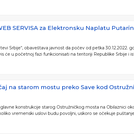
WEB SERVISA za Elektronsku Naplatu Putari
vi Srbije“, obaveštava javnost da počev od petka 30.12.2022. go
s će u početnoj fazi funkcionisati na teritoriji Republike Srbije i ist
ćaj na starom mostu preko Save kod Ostružn
u glavne konstrukcije starog Ostružničkog mosta na Obilaznici ok
oliko vremenski uslovi budu povoljni, uskoro se očekuje puštanje