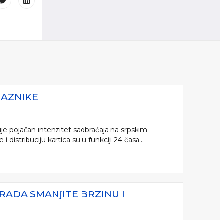
RAZNIKE
je pojačan intenzitet saobraćaja na srpskim
distribuciju kartica su u funkciji 24 časa...
RADA SMANjITE BRZINU I