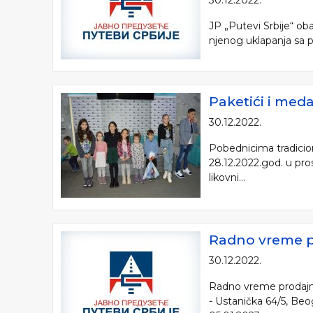
30.12.2022.
JP „Putevi Srbije“ ob
njenog uklapanja sa p
Paketići i med
30.12.2022.
Pobednicima tradicion
28.12.2022.god. u pro
likovni...
Radno vreme p
30.12.2022.
Radno vreme prodajni
- Ustanička 64/5, Beo