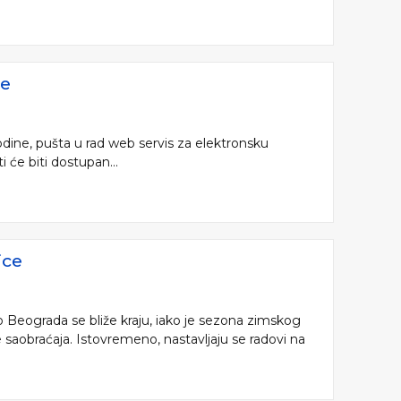
ne
dine, pušta u rad web servis za elektronsku
i će biti dostupan...
ice
o Beograda se bliže kraju, iako je sezona zimskog
 saobraćaja. Istovremeno, nastavljaju se radovi na