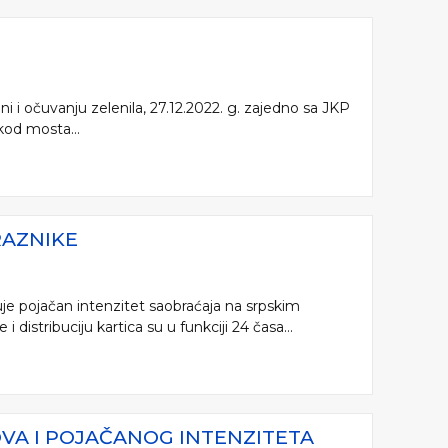
i i očuvanju zelenila, 27.12.2022. g. zajedno sa JKP
kod mosta...
RAZNIKE
je pojačan intenzitet saobraćaja na srpskim
distribuciju kartica su u funkciji 24 časa...
OVA I POJAČANOG INTENZITETA