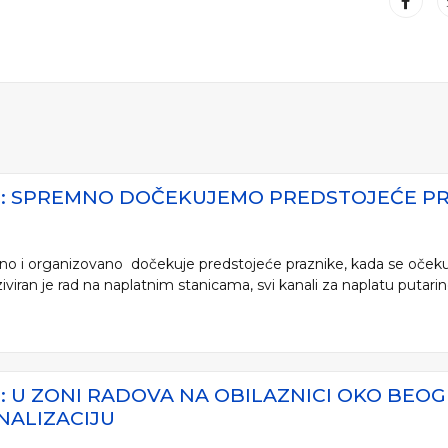
JE: SPREMNO DOČEKUJEMO PREDSTOJEĆE P
mno i organizovano dočekuje predstojeće praznike, kada se očeku
iran je rad na naplatnim stanicama, svi kanali za naplatu putarine i 
E: U ZONI RADOVA NA OBILAZNICI OKO BEOG
NALIZACIJU