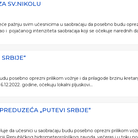
A SV.NIKOLU
reće pažnju svim učesnicima u saobraćaju da posebno budu oprezni
kao i pojačanog intenziteta saobraćaja koji se očekuje narednih dan
SRBIJE“
 budu posebno oprezni prilikom vožnje i da prilagode brzinu kreta
2.2022. godine, očekuju lokalni pljuskovi...
PREDUZEĆA „PUTEVI SRBIJE“
eluje da učesnici u saobraćaju budu posebno oprezni prilikom vožn
ciji Republičkog hidrometeorološkog zavoda, večeras i u toku noći,