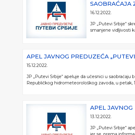
SAOBRAĆAJA Z
16.12.2022.
JP „Putevi Srbije“ sk
smanjene vidljivosti 
APEL JAVNOG PREDUZEĆA „PUTEVI 
15.12.2022.
JP „Putevi Srbije“ apeluje da učesnici u saobraćaju
Republičkog hidrometeorološkog zavoda, u petak, 16.1
APEL JAVNOG 
13.12.2022.
JP „Putevi Srbije“ ap
jer se, prema informa