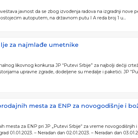
aveštava javnost da se zbog izvođenja radova na izgradnji nove p
ostojećim autoputem, na državnom putu I A reda broj 1 u...
alje za najmlađe umetnike
alnog likovnog konkursa JP “Putevi Srbije” za najbolji dečiji crt
storijama upravne zgrade, dodeljene su medalje i paketići. JP “Pu
rodajnih mesta za ENP za novogodišnje i bož
h mesta za ENP pri JP „Putevi Srbije“ za vreme novogodišnjih i
grad 01.01.2023. – Neradan dan 02.01.2023. – Neradan dan 03.01.