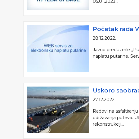
05.01.2023...
Početak rada 
28.12.2022.
Javno preduzeće „Pute
naplatu putarine. Servi
Uskoro saobra
27.12.2022.
Radovi na asfaltiranj
održavanja puteva. Uk
rekonstrukciji...