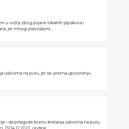
 u vožnji zbog pojave lokalnih pljuskova i
a, jer mnogi pravoslavni...
nja uslovima na putu, jer se, prema upozorenju
je i da prilagode brzinu kretanja uslovima na putu,
 13/14.12.2022. godine...