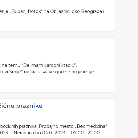
etlje „Bubanj Potok“ na Obilaznici oko Beograda i
ež na temu “Da imam čarobni štapić”,
tevi Srbije” na kraju svake godine organizuje
ićne praznike
 božićnih praznika. Prodajno mesto „Beomedicina“
2023. – Neradan dan 04.01.2023. – 07:00 - 22:00