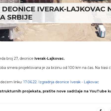
E DEONICE IVERAK-LAJKOVAC 
A SRBIJE
reda broj 27, deonice
Iverak-Lajkovac.
oba smera projektovana je za brzinu od 100 km na čas. Na trasi ć
ledećem linku:
17.06.22. Izgradnja deonice Iverak - Lajkovac
astrukturnih projekata, pratite nove sadržaje na YouTube 